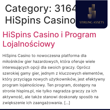
Category:
3164-
HiSpins Casino
HiSpins Casino i Program
Lojalnościowy
HiSpins Casino to nowoczesna platforma dla
miłośników gier hazardowych, która oferuje wiele
interesujących opcji dla swoich graczy. Oprócz
szerokiej gamy gier, jednym z kluczowych elementów,
który przyciąga nowych użytkowników, jest efektywny
program lojalnościowy. Ten program, dostępny na
stronie hispins.pl, nie tylko nagradza graczy za ich
aktywność, ale także stanowi doskonały sposób na
zwiększenie ich zaangażowania. […]