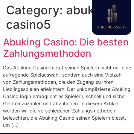
Category:
abuking-
casino5
Abuking Casino: Die besten
Zahlungsmethoden
Das Abuking Casino bietet seinen Spielern nicht nur eine
aufregende Spielauswahl, sondern auch eine Vielzahl
von Zahlungsmethoden, die den Zugang zu ihren
Lieblingsspielen erleichtern. Der unkomplizierte Abuking
Casino login ermöglicht es Spielern, schnell und sicher
Geld einzuzahlen und abzuheben. In diesem Artikel
werden wir die verschiedenen Zahlungsmethoden
beleuchten, die Abuking Casino seinen Spielern bietet,
um […]