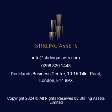
info@stirlingassets.com
0208 820 1443
Docklands Business Centre, 10-16 Tiller Road,
London, E14 8PX
Copyright 2024 © All Rights Reserved by Stirling Assets
Limited