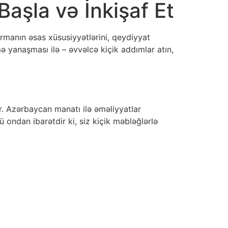
Başla və İnkişaf Et
manın əsas xüsusiyyətlərini, qeydiyyat
 yanaşması ilə – əvvəlcə kiçik addımlar atın,
r. Azərbaycan manatı ilə əməliyyatlar
 ondan ibarətdir ki, siz kiçik məbləğlərlə