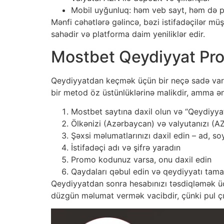
Mobil uyğunluq: həm veb sayt, həm də 
Mənfi cəhətlərə gəlincə, bəzi istifadəçilər m
sahədir və platforma daim yeniliklər edir.
Mostbet Qeydiyyat Pros
Qeydiyyatdan keçmək üçün bir neçə sadə varian
bir metod öz üstünlüklərinə malikdir, amma ən 
Mostbet saytına daxil olun və “Qeydiyyat
Ölkənizi (Azərbaycan) və valyutanızı (A
Şəxsi məlumatlarınızı daxil edin – ad, s
İstifadəçi adı və şifrə yaradın
Promo kodunuz varsa, onu daxil edin
Qaydaları qəbul edin və qeydiyyatı tam
Qeydiyyatdan sonra hesabınızı təsdiqləmək üç
düzgün məlumat vermək vacibdir, çünki pul çıx