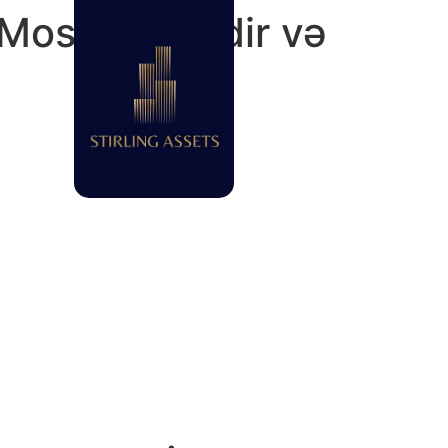
 Mostbet Nədir və