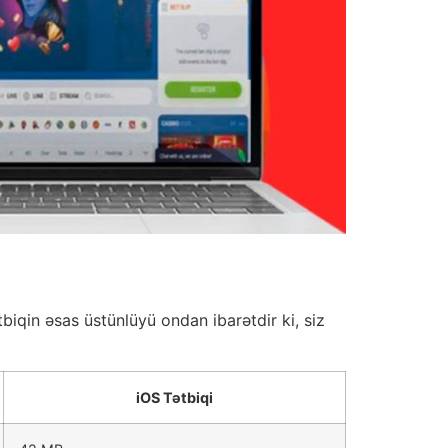
biqin əsas üstünlüyü ondan ibarətdir ki, siz
iOS Tətbiqi