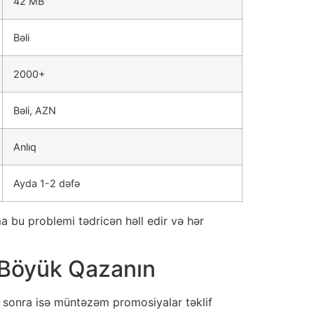
42 MB
Bəli
2000+
Bəli, AZN
Anlıq
Ayda 1-2 dəfə
a bu problemi tədricən həll edir və hər
, Böyük Qazanın
 sonra isə müntəzəm promosiyalar təklif