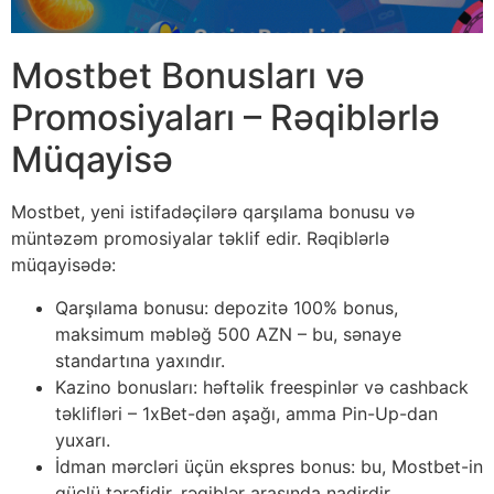
Mostbet Bonusları və
Promosiyaları – Rəqiblərlə
Müqayisə
Mostbet, yeni istifadəçilərə qarşılama bonusu və
müntəzəm promosiyalar təklif edir. Rəqiblərlə
müqayisədə:
Qarşılama bonusu: depozitə 100% bonus,
maksimum məbləğ 500 AZN – bu, sənaye
standartına yaxındır.
Kazino bonusları: həftəlik freespinlər və cashback
təklifləri – 1xBet-dən aşağı, amma Pin-Up-dan
yuxarı.
İdman mərcləri üçün ekspres bonus: bu, Mostbet-in
güclü tərəfidir, rəqiblər arasında nadirdir.