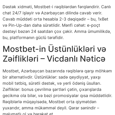
Dəstək xidməti, Mostbet-i rəqiblərdən fərqləndirir. Canlı
chat 24/7 işləyir və Azərbaycan dilində cavab verir.
Cavab müddəti orta hesabla 2-3 dəqiqədir – bu, 1xBet
və Pin-Up-dan daha sürətlidir. Mənfi cəhət: e-poçt
dəstəyi bəzən 24 saatdan çox çəkir. Amma ümumilikdə,
bu, platformanın güclü tərəfidir.
Mostbet-in Üstünlükləri və
Zəiflikləri – Vicdanlı Nəticə
Mostbet, Azərbaycan bazarında rəqiblərə qarşı möhkəm
bir alternativdir. Üstünlüklər: sadə qeydiyyat, yaxşı
mobil tətbiq, sürətli dəstək, və yerli ödəniş üsulları.
Zəifliklər: bonus çevrilmə şərtləri çətin, çıxarışlarda
gecikmə ola bilər, və bəzi promosiyalar qısa müddətlidir.
Rəqiblərlə müqayisədə, Mostbet orta qiymətdən
yuxarıdır, amma mükəmməl deyil. Qərar sənindir –
məlumatlı ol və hərəkət et.