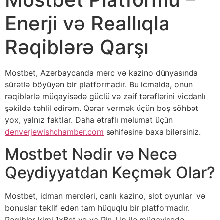
Enerji və Reallıqla
Rəqiblərə Qarşı
Mostbet, Azərbaycanda mərc və kazino dünyasında
sürətlə böyüyən bir platformadır. Bu icmalda, onun
rəqiblərlə müqayisədə güclü və zəif tərəflərini vicdanlı
şəkildə təhlil edirəm. Qərar vermək üçün boş söhbət
yox, yalnız faktlar. Daha ətraflı məlumat üçün
denverjewishchamber.com
səhifəsinə baxa bilərsiniz.
Mostbet Nədir və Necə
Qeydiyyatdan Keçmək Olar?
Mostbet, idman mərcləri, canlı kazino, slot oyunları və
bonuslar təklif edən tam hüquqlu bir platformadır.
Rəqiblər kimi 1xBet və ya Pin-Up ilə müqayisədə,