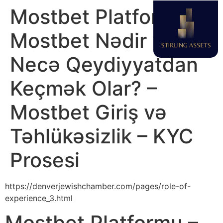
Mostbet Platformu –
Mostbet Nədir və
Necə Qeydiyyatdan
Keçmək Olar? –
Mostbet Giriş və
Təhlükəsizlik – KYC
Prosesi
https://denverjewishchamber.com/pages/role-of-
experience_3.html
Mostbet Platformu –