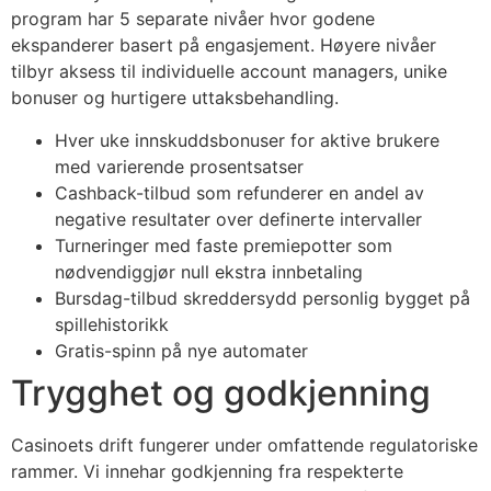
program har 5 separate nivåer hvor godene
ekspanderer basert på engasjement. Høyere nivåer
tilbyr aksess til individuelle account managers, unike
bonuser og hurtigere uttaksbehandling.
Hver uke innskuddsbonuser for aktive brukere
med varierende prosentsatser
Cashback-tilbud som refunderer en andel av
negative resultater over definerte intervaller
Turneringer med faste premiepotter som
nødvendiggjør null ekstra innbetaling
Bursdag-tilbud skreddersydd personlig bygget på
spillehistorikk
Gratis-spinn på nye automater
Trygghet og godkjenning
Casinoets drift fungerer under omfattende regulatoriske
rammer. Vi innehar godkjenning fra respekterte