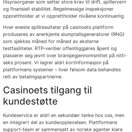
tilsynsorganer som setter store krav til drift, spillervern
og finansiell stabilitet. Regelmessige inspeksjoner
opprettholder at vi opprettholder nivåene kontinuerlig.
Hver eneste spillresultater på casinoets plattform
produseres av anerkjente slumptallsgeneratorer (RNG)
som sjekkes måned for måned av eksterne
testfasiliteter. RTP-verdier offentliggjøres åpent og
plasserer seg jevnt over bransjegjennomsnittet på nitti-
seks prosent. Vi lagrer aldri kortinformasjon på
plattformens systemer – hver følsom data behandles
rett av betalingspartnerne.
Casinoets tilgang til
kundestøtte
Kundeservice er aldri en sekundær tanke hos oss, men
en integrert del av kundeopplevelsen. Plattformens
support-team er sammensatt av norske agenter klare