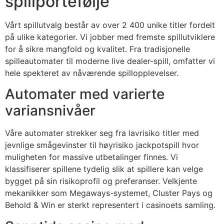
spillportefølje
Vårt spillutvalg består av over 2 400 unike titler fordelt
på ulike kategorier. Vi jobber med fremste spillutviklere
for å sikre mangfold og kvalitet. Fra tradisjonelle
spilleautomater til moderne live dealer-spill, omfatter vi
hele spekteret av nåværende spillopplevelser.
Automater med varierte
variansnivåer
Våre automater strekker seg fra lavrisiko titler med
jevnlige smågevinster til høyrisiko jackpotspill hvor
muligheten for massive utbetalinger finnes. Vi
klassifiserer spillene tydelig slik at spillere kan velge
bygget på sin risikoprofil og preferanser. Velkjente
mekanikker som Megaways-systemet, Cluster Pays og
Behold & Win er sterkt representert i casinoets samling.