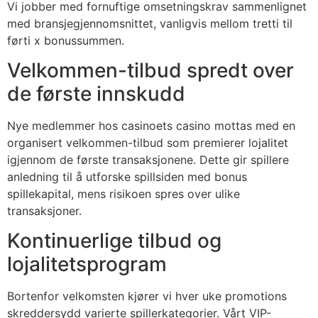
Vi jobber med fornuftige omsetningskrav sammenlignet
med bransjegjennomsnittet, vanligvis mellom tretti til
førti x bonussummen.
Velkommen-tilbud spredt over
de første innskudd
Nye medlemmer hos casinoets casino mottas med en
organisert velkommen-tilbud som premierer lojalitet
igjennom de første transaksjonene. Dette gir spillere
anledning til å utforske spillsiden med bonus
spillekapital, mens risikoen spres over ulike
transaksjoner.
Kontinuerlige tilbud og
lojalitetsprogram
Bortenfor velkomsten kjører vi hver uke promotions
skreddersydd varierte spillerkategorier. Vårt VIP-