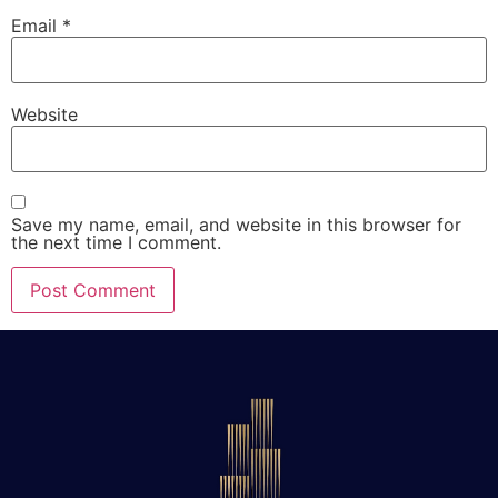
Email
*
Website
Save my name, email, and website in this browser for
the next time I comment.