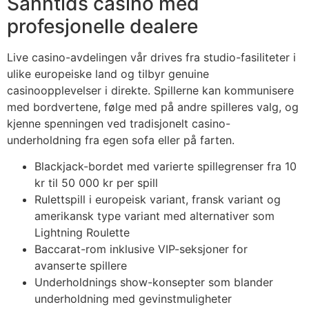
Sanntids casino med
profesjonelle dealere
Live casino-avdelingen vår drives fra studio-fasiliteter i
ulike europeiske land og tilbyr genuine
casinoopplevelser i direkte. Spillerne kan kommunisere
med bordvertene, følge med på andre spilleres valg, og
kjenne spenningen ved tradisjonelt casino-
underholdning fra egen sofa eller på farten.
Blackjack-bordet med varierte spillegrenser fra 10
kr til 50 000 kr per spill
Rulettspill i europeisk variant, fransk variant og
amerikansk type variant med alternativer som
Lightning Roulette
Baccarat-rom inklusive VIP-seksjoner for
avanserte spillere
Underholdnings show-konsepter som blander
underholdning med gevinstmuligheter