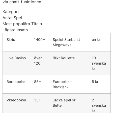
via chatt-funktionen.
Kategori
Antal Spel
Mest populära Titeln
Lägsta Insats
Slots
1400+
Spelet Starburst
en kr
Megaways
Live Casino
över
Blixt Roulette
10
120
svenska
kr
Bordspelar
85+
Europeiska
5 kr
Blackjack
Videopoker
35+
Jacks spel or
2
Better
svenska
kr