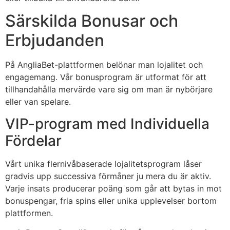
Särskilda Bonusar och
Erbjudanden
På AngliaBet-plattformen belönar man lojalitet och
engagemang. Vår bonusprogram är utformat för att
tillhandahålla mervärde vare sig om man är nybörjare
eller van spelare.
VIP-program med Individuella
Fördelar
Vårt unika flernivåbaserade lojalitetsprogram låser
gradvis upp successiva förmåner ju mera du är aktiv.
Varje insats producerar poäng som går att bytas in mot
bonuspengar, fria spins eller unika upplevelser bortom
plattformen.