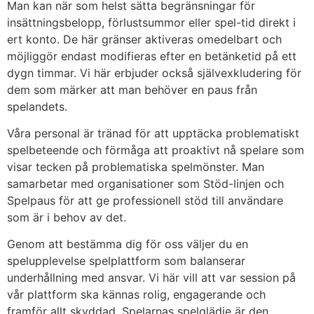
Man kan när som helst sätta begränsningar för
insättningsbelopp, förlustsummor eller spel-tid direkt i
ert konto. De här gränser aktiveras omedelbart och
möjliggör endast modifieras efter en betänketid på ett
dygn timmar. Vi här erbjuder också självexkludering för
dem som märker att man behöver en paus från
spelandets.
Våra personal är tränad för att upptäcka problematiskt
spelbeteende och förmåga att proaktivt nå spelare som
visar tecken på problematiska spelmönster. Man
samarbetar med organisationer som Stöd-linjen och
Spelpaus för att ge professionell stöd till användare
som är i behov av det.
Genom att bestämma dig för oss väljer du en
spelupplevelse spelplattform som balanserar
underhållning med ansvar. Vi här vill att var session på
vår plattform ska kännas rolig, engagerande och
framför allt skyddad. Spelarnas spelglädje är den