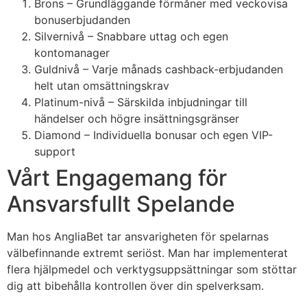
Brons – Grundläggande förmåner med veckovisa
bonuserbjudanden
Silvernivå – Snabbare uttag och egen
kontomanager
Guldnivå – Varje månads cashback-erbjudanden
helt utan omsättningskrav
Platinum-nivå – Särskilda inbjudningar till
händelser och högre insättningsgränser
Diamond – Individuella bonusar och egen VIP-
support
Vårt Engagemang för
Ansvarsfullt Spelande
Man hos AngliaBet tar ansvarigheten för spelarnas
välbefinnande extremt seriöst. Man har implementerat
flera hjälpmedel och verktygsuppsättningar som stöttar
dig att bibehålla kontrollen över din spelverksam.