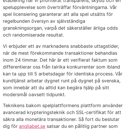
etablering har vi prioriterat transparens, skydd och en
spelupplevelse som överträffar förväntningarna. Vår
spel licensiering garanterar att alla spel utsätts för
regelbunden översyn av självständiga
granskningsorgan, varpå det säkerställer ärliga odds
och randomiserade resultat.
Vi erbjuder ett av marknadens snabbaste uttagstider,
när de mest förekommande transaktioner behandlas
inom 24 timmar. Det här är ett verifierat faktum som
differentierar oss från talrika konkurrenter som ibland
kan ta upp till 5 arbetsdagar för identiska process. Vår
kundtjänst arbetar dygnet runt på dygnet på svenska,
som innebär att du alltid kan begära hjälp på sitt
modersmål oavsett tidpunkt.
Teknikens bakom spelplattformens plattform använder
avancerad krypteringsteknik och SSL-certifikat för att
säkra alla monetära transaktioner. Så fort du beslutar
dig för
angliabet.se
satsar du en pålitlig partner som