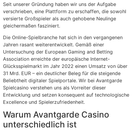
Seit unserer Gründung haben wir uns der Aufgabe
verschrieben, eine Plattform zu erschaffen, die sowohl
versierte Großspieler als auch gehobene Neulinge
gleichermaßen fasziniert.
Die Online-Spielbranche hat sich in den vergangenen
Jahren rasant weiterentwickelt. Gemäß einer
Untersuchung der European Gaming and Betting
Association erreichte der europäische Internet-
Glücksspielmarkt im Jahr 2022 einen Umsatz von über
31 Mrd. EUR – ein deutlicher Beleg für die steigende
Beliebtheit digitaler Spielportale. Wir bei Avantgarde
Spielcasino verstehen uns als Vorreiter dieser
Entwicklung und setzen konsequent auf technologische
Excellence und Spielerzufriedenheit.
Warum Avantgarde Casino
unterschiedlich ist