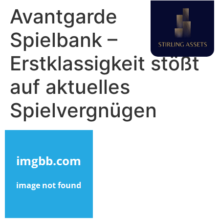
Avantgarde
Spielbank –
Erstklassigkeit stößt
auf aktuelles
Spielvergnügen