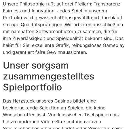
Unsere Philosophie fußt auf drei Pfeilern: Transparenz,
Fairness und Innovation. Jedes Spiel in unserem
Portfolio wird gewissenhaft ausgewählt und durchläuft
strenge Qualitätsprüfungen. Wir arbeiten ausschließlich
mit namhaften Softwareanbietern zusammen, die für
ihre Zuverlässigkeit und Spielqualität bekannt sind. Das
heißt für Sie: exzellente Grafik, reibungsloses Gameplay
und garantiert faire Gewinnaussichten.
Unser sorgsam
zusammengestelltes
Spielportfolio
Das Herzstück unseres Casinos bildet eine
beeindruckende Selektion an Spielen, die keine
Wünsche offenlässt. Von klassischen Tischspielen bis
hin zu modernen Video-Slots mit innovativen
Spielmechaniken – bei uns findet jeder Spielertyp seine