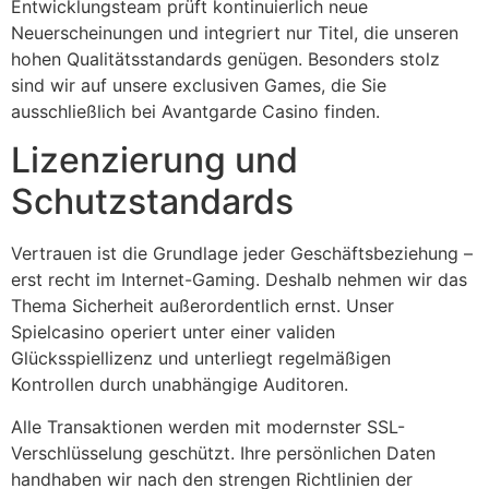
Entwicklungsteam prüft kontinuierlich neue
Neuerscheinungen und integriert nur Titel, die unseren
hohen Qualitätsstandards genügen. Besonders stolz
sind wir auf unsere exclusiven Games, die Sie
ausschließlich bei Avantgarde Casino finden.
Lizenzierung und
Schutzstandards
Vertrauen ist die Grundlage jeder Geschäftsbeziehung –
erst recht im Internet-Gaming. Deshalb nehmen wir das
Thema Sicherheit außerordentlich ernst. Unser
Spielcasino operiert unter einer validen
Glücksspiellizenz und unterliegt regelmäßigen
Kontrollen durch unabhängige Auditoren.
Alle Transaktionen werden mit modernster SSL-
Verschlüsselung geschützt. Ihre persönlichen Daten
handhaben wir nach den strengen Richtlinien der