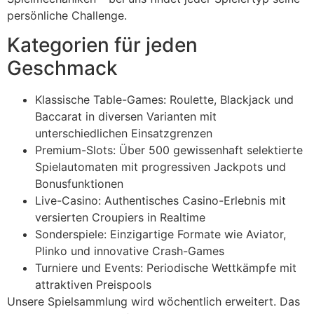
persönliche Challenge.
Kategorien für jeden
Geschmack
Klassische Table-Games: Roulette, Blackjack und
Baccarat in diversen Varianten mit
unterschiedlichen Einsatzgrenzen
Premium-Slots: Über 500 gewissenhaft selektierte
Spielautomaten mit progressiven Jackpots und
Bonusfunktionen
Live-Casino: Authentisches Casino-Erlebnis mit
versierten Croupiers in Realtime
Sonderspiele: Einzigartige Formate wie Aviator,
Plinko und innovative Crash-Games
Turniere und Events: Periodische Wettkämpfe mit
attraktiven Preispools
Unsere Spielsammlung wird wöchentlich erweitert. Das