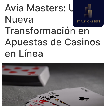
Avia Masters: Una
Nueva
Transformación en
Apuestas de Casinos
en Línea