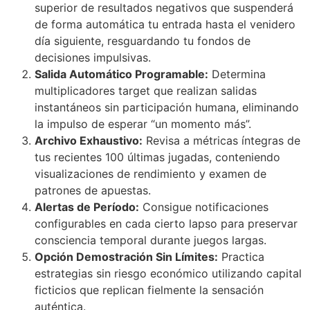
superior de resultados negativos que suspenderá
de forma automática tu entrada hasta el venidero
día siguiente, resguardando tu fondos de
decisiones impulsivas.
Salida Automático Programable:
Determina
multiplicadores target que realizan salidas
instantáneos sin participación humana, eliminando
la impulso de esperar “un momento más”.
Archivo Exhaustivo:
Revisa a métricas íntegras de
tus recientes 100 últimas jugadas, conteniendo
visualizaciones de rendimiento y examen de
patrones de apuestas.
Alertas de Período:
Consigue notificaciones
configurables en cada cierto lapso para preservar
consciencia temporal durante juegos largas.
Opción Demostración Sin Límites:
Practica
estrategias sin riesgo económico utilizando capital
ficticios que replican fielmente la sensación
auténtica.