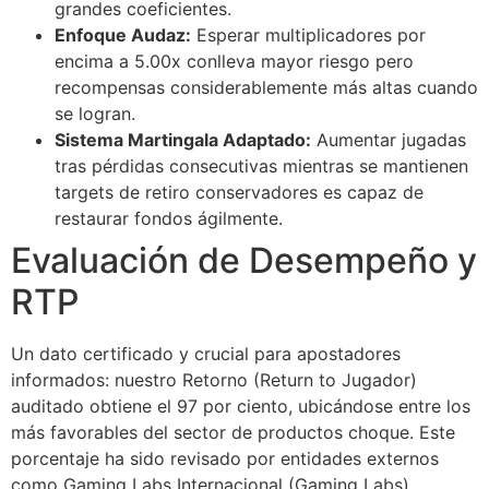
grandes coeficientes.
Enfoque Audaz:
Esperar multiplicadores por
encima a 5.00x conlleva mayor riesgo pero
recompensas considerablemente más altas cuando
se logran.
Sistema Martingala Adaptado:
Aumentar jugadas
tras pérdidas consecutivas mientras se mantienen
targets de retiro conservadores es capaz de
restaurar fondos ágilmente.
Evaluación de Desempeño y
RTP
Un dato certificado y crucial para apostadores
informados: nuestro Retorno (Return to Jugador)
auditado obtiene el 97 por ciento, ubicándose entre los
más favorables del sector de productos choque. Este
porcentaje ha sido revisado por entidades externos
como Gaming Labs Internacional (Gaming Labs),