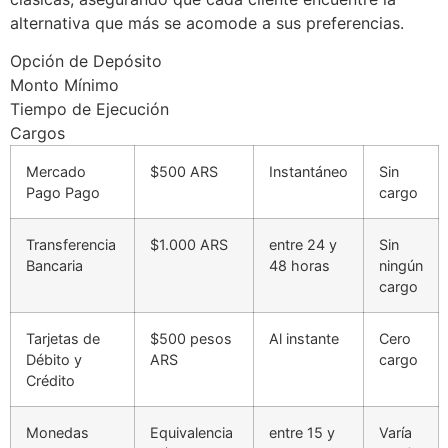
alternativa que más se acomode a sus preferencias.
Opción de Depósito
Monto Mínimo
Tiempo de Ejecución
Cargos
Mercado
$500 ARS
Instantáneo
Sin
Pago Pago
cargo
Transferencia
$1.000 ARS
entre 24 y
Sin
Bancaria
48 horas
ningún
cargo
Tarjetas de
$500 pesos
Al instante
Cero
Débito y
ARS
cargo
Crédito
Monedas
Equivalencia
entre 15 y
Varía