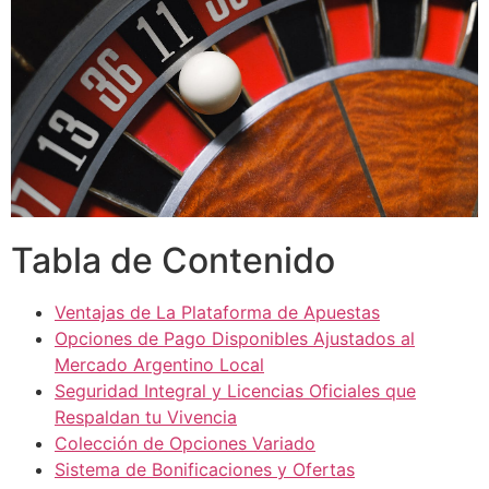
Tabla de Contenido
Ventajas de La Plataforma de Apuestas
Opciones de Pago Disponibles Ajustados al
Mercado Argentino Local
Seguridad Integral y Licencias Oficiales que
Respaldan tu Vivencia
Colección de Opciones Variado
Sistema de Bonificaciones y Ofertas