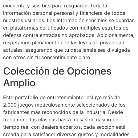
cincuenta y seis bits para resguardar toda la
información personal personal y financiera de todos
nuestros usuarios. Los información sensibles se guardan
en plataformas certificados con múltiples estratos de
defensa contra entradas no aprobados. Adicionalmente,
respetamos plenamente con las leyes de privacidad
actuales, asegurando que tu data jamás sea divulgada
con otros sin tu consentimiento claro.
Colección de Opciones
Amplio
Este portafolio de entretenimiento incluye más de
2.000 juegos meticulosamente seleccionados de los
fabricantes más reconocidos de la industria. Desde
tragamonedas clásicas hasta mesas de casino en
tiempo real con dealers expertos, cada sección está
creada para satisfacer diversas gustos y modalidades