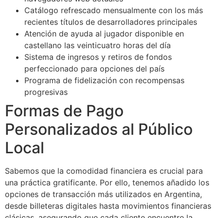
Catálogo refrescado mensualmente con los más
recientes títulos de desarrolladores principales
Atención de ayuda al jugador disponible en
castellano las veinticuatro horas del día
Sistema de ingresos y retiros de fondos
perfeccionado para opciones del país
Programa de fidelización con recompensas
progresivas
Formas de Pago
Personalizados al Público
Local
Sabemos que la comodidad financiera es crucial para
una práctica gratificante. Por ello, tenemos añadido los
opciones de transacción más utilizados en Argentina,
desde billeteras digitales hasta movimientos financieras
clásicas, asegurando que cada cliente encuentre la