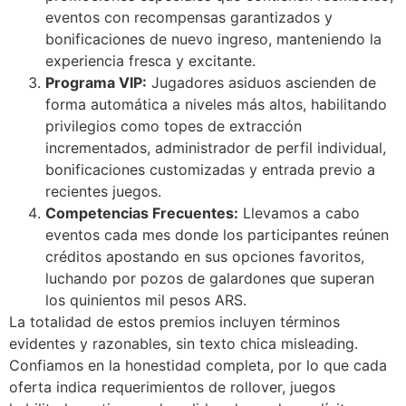
eventos con recompensas garantizados y
bonificaciones de nuevo ingreso, manteniendo la
experiencia fresca y excitante.
Programa VIP:
Jugadores asiduos ascienden de
forma automática a niveles más altos, habilitando
privilegios como topes de extracción
incrementados, administrador de perfil individual,
bonificaciones customizadas y entrada previo a
recientes juegos.
Competencias Frecuentes:
Llevamos a cabo
eventos cada mes donde los participantes reúnen
créditos apostando en sus opciones favoritos,
luchando por pozos de galardones que superan
los quinientos mil pesos ARS.
La totalidad de estos premios incluyen términos
evidentes y razonables, sin texto chica misleading.
Confiamos en la honestidad completa, por lo que cada
oferta indica requerimientos de rollover, juegos