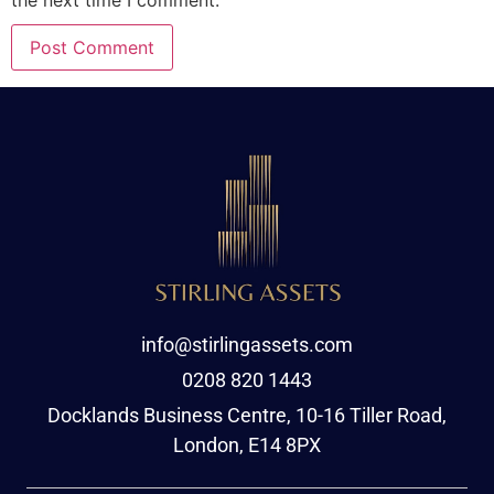
the next time I comment.
info@stirlingassets.com
0208 820 1443
Docklands Business Centre, 10-16 Tiller Road,
London, E14 8PX