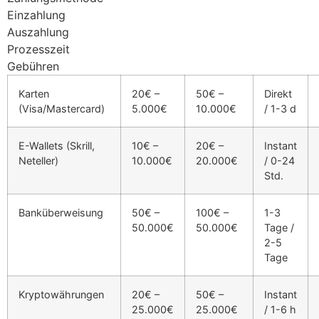
Einzahlung
Auszahlung
Prozesszeit
Gebühren
Karten
20€ –
50€ –
Direkt
(Visa/Mastercard)
5.000€
10.000€
/ 1-3 d
E-Wallets (Skrill,
10€ –
20€ –
Instant
Neteller)
10.000€
20.000€
/ 0-24
Std.
Banküberweisung
50€ –
100€ –
1-3
50.000€
50.000€
Tage /
2-5
Tage
Kryptowährungen
20€ –
50€ –
Instant
25.000€
25.000€
/ 1-6 h