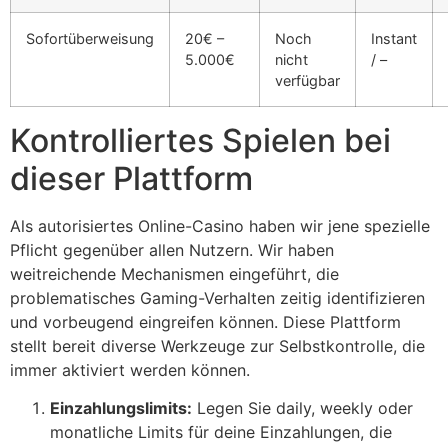
Sofortüberweisung
20€ –
Noch
Instant
5.000€
nicht
/ –
verfügbar
Kontrolliertes Spielen bei
dieser Plattform
Als autorisiertes Online-Casino haben wir jene spezielle
Pflicht gegenüber allen Nutzern. Wir haben
weitreichende Mechanismen eingeführt, die
problematisches Gaming-Verhalten zeitig identifizieren
und vorbeugend eingreifen können. Diese Plattform
stellt bereit diverse Werkzeuge zur Selbstkontrolle, die
immer aktiviert werden können.
Einzahlungslimits:
Legen Sie daily, weekly oder
monatliche Limits für deine Einzahlungen, die