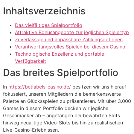
Inhaltsverzeichnis
Das vielfältiges Spielportfolio
Attraktive Bonusangebote zur jeglichen Spielertyp
Zuverlässige und anpassbare Zahlungsoptionen
Verantwortungsvolles Spielen bei diesem Casino
Technologische Exzellenz und portable
Verfügbarkeit
Das breites Spielportfolio
In
https://betlabels-casino.de/
besitzen wir uns hierauf
fokussiert, unseren Mitgliedern die bemerkenswerte
Palette an Glücksspielen zu präsentieren. Mit über 3.000
Games in diesem Portfolio decken wir jegliche
Geschmäcker ab – angefangen bei bewährten Slots
hinweg neuartige Video-Slots bis hin zu realistischen
Live-Casino-Erlebnissen.