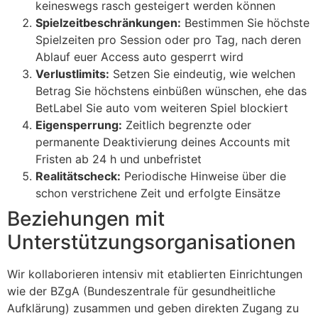
keineswegs rasch gesteigert werden können
Spielzeitbeschränkungen:
Bestimmen Sie höchste
Spielzeiten pro Session oder pro Tag, nach deren
Ablauf euer Access auto gesperrt wird
Verlustlimits:
Setzen Sie eindeutig, wie welchen
Betrag Sie höchstens einbüßen wünschen, ehe das
BetLabel Sie auto vom weiteren Spiel blockiert
Eigensperrung:
Zeitlich begrenzte oder
permanente Deaktivierung deines Accounts mit
Fristen ab 24 h und unbefristet
Realitätscheck:
Periodische Hinweise über die
schon verstrichene Zeit und erfolgte Einsätze
Beziehungen mit
Unterstützungsorganisationen
Wir kollaborieren intensiv mit etablierten Einrichtungen
wie der BZgA (Bundeszentrale für gesundheitliche
Aufklärung) zusammen und geben direkten Zugang zu