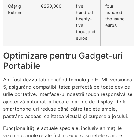
Câștig
€250,000
five
four
Extrem
hundred
hundred
twenty-
thousand
five
euros
thousand
euros
Optimizare pentru Gadget-uri
Portabile
Am fost dezvoltați aplicând tehnologie HTML versiunea
5, asigurând compatibilitatea perfectă pe toate device-
urile portative. Interface-ul noastră touch responsivă se
ajustează automat la fiecare mărime de display, de la
smartphone-uri reduse până către tablete ample,
păstrând aceeași calitatea vizuală și curgere a jocului.
Funcționalitățile actuale speciale, inclusiv animațiile
vizuale complexe ale fishing-ului și sunetele sonore