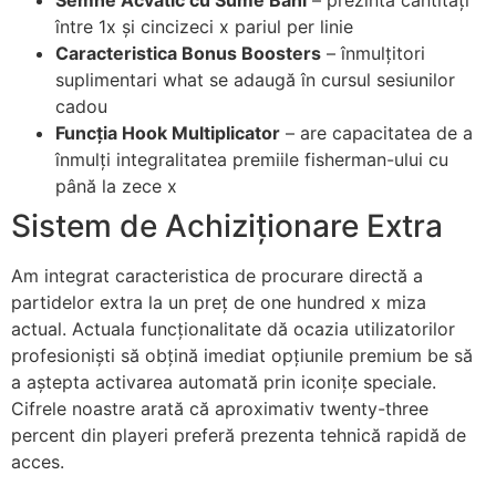
între 1x și cincizeci x pariul per linie
Caracteristica Bonus Boosters
– înmulțitori
suplimentari what se adaugă în cursul sesiunilor
cadou
Funcția Hook Multiplicator
– are capacitatea de a
înmulți integralitatea premiile fisherman-ului cu
până la zece x
Sistem de Achiziționare Extra
Am integrat caracteristica de procurare directă a
partidelor extra la un preț de one hundred x miza
actual. Actuala funcționalitate dă ocazia utilizatorilor
profesioniști să obțină imediat opțiunile premium be să
a aștepta activarea automată prin iconițe speciale.
Cifrele noastre arată că aproximativ twenty-three
percent din playeri preferă prezenta tehnică rapidă de
acces.