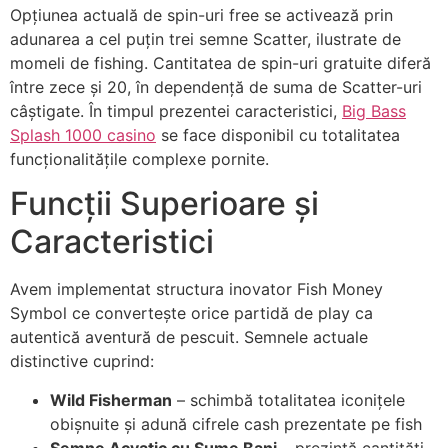
Opțiunea actuală de spin-uri free se activează prin
adunarea a cel puțin trei semne Scatter, ilustrate de
momeli de fishing. Cantitatea de spin-uri gratuite diferă
între zece și 20, în dependență de suma de Scatter-uri
câștigate. În timpul prezentei caracteristici,
Big Bass
Splash 1000 casino
se face disponibil cu totalitatea
funcționalitățile complexe pornite.
Funcții Superioare și
Caracteristici
Avem implementat structura inovator Fish Money
Symbol ce convertește orice partidă de play ca
autentică aventură de pescuit. Semnele actuale
distinctive cuprind:
Wild Fisherman
– schimbă totalitatea iconițele
obișnuite și adună cifrele cash prezentate pe fish
Semne Acvatic cu Sume Bani
– prezintă cantități