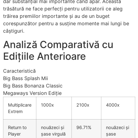
dar substanțial mai importante când apar. Această
trăsătură ne face perfecți pentru utilizatorii ce aleg
trăirea premiilor importante și au de un buget
corespunzător pentru a susține momente mai lungi be
câștiguri.
Analiză Comparativă cu
Edițiile Anterioare
Caracteristică
Big Bass Splash Mii
Big Bass Bonanza Classic
Megaways Version Ediție
Multiplicare
1000x
2100x
4000x
Extrem
Return to
nouăzeci și
96.71%
nouăzeci și
Player
șase virgulă
șase