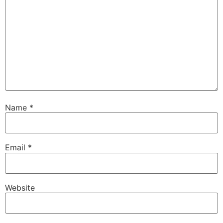
Name
*
Email
*
Website