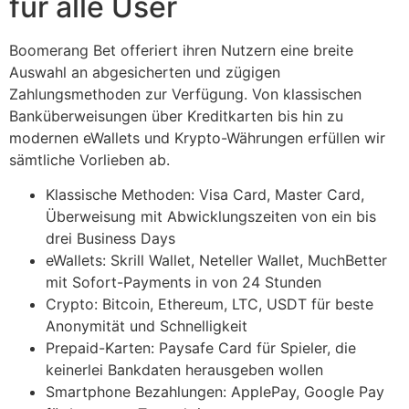
für alle User
Boomerang Bet offeriert ihren Nutzern eine breite
Auswahl an abgesicherten und zügigen
Zahlungsmethoden zur Verfügung. Von klassischen
Banküberweisungen über Kreditkarten bis hin zu
modernen eWallets und Krypto-Währungen erfüllen wir
sämtliche Vorlieben ab.
Klassische Methoden: Visa Card, Master Card,
Überweisung mit Abwicklungszeiten von ein bis
drei Business Days
eWallets: Skrill Wallet, Neteller Wallet, MuchBetter
mit Sofort-Payments in von 24 Stunden
Crypto: Bitcoin, Ethereum, LTC, USDT für beste
Anonymität und Schnelligkeit
Prepaid-Karten: Paysafe Card für Spieler, die
keinerlei Bankdaten herausgeben wollen
Smartphone Bezahlungen: ApplePay, Google Pay