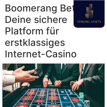
Boomerang Bet:
Deine sichere
Platform für
erstklassiges
Internet-Casino