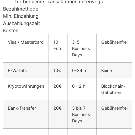
für bequeme Transaktionen unterwegs
Bezahlmethode
Min. Einzahlung
Auszahlungszeit
Kosten
Visa / Mastercard
10
3-5
Gebührenfrei
Euro
Business
Days
E-Wallets
10€
0-24 h
Keine
Kryptowährungen
20€
0-12 h
Blockchain-
Gebühren
Bank-Transfer
20€
3 bis 7
Gebührenfrei
Business
Days