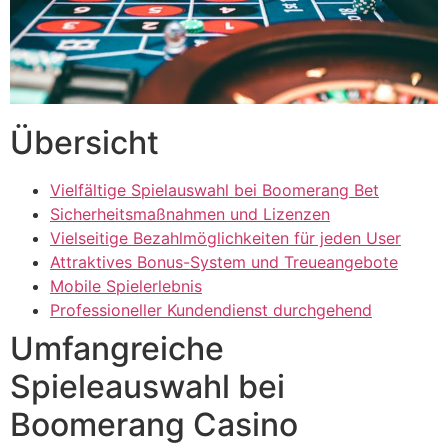
Übersicht
Vielfältige Spielauswahl bei Boomerang Bet
Sicherheitsmaßnahmen und Lizenzen
Vielseitige Bezahlmöglichkeiten für jeden User
Attraktives Bonus-System und Treueangebote
Mobile Spielerlebnis
Professioneller Kundendienst durchgehend
Umfangreiche
Spieleauswahl bei
Boomerang Casino