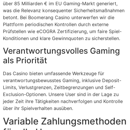
über 85 Milliarden € im EU Gaming-Markt generiert,
was die Relevanz konsequenter Sicherheitsmaßnahmen
betont. Bei Boomerang Casino unterwerfen wir die
Plattform periodischen Kontrollen durch externe
Prüfstellen wie eCOGRA Zertifizierung, um faire Spiel-
Konditionen und klare Gewinnquoten zu sicherstellen.
Verantwortungsvolles Gaming
als Priorität
Das Casino bieten umfassende Werkzeuge für
verantwortungsbewusstes Gaming, inklusive Deposit-
Limits, Verlustgrenzen, Zeitbegrenzungen und Self-
Exclusion-Optionen. Unsere User sind in der Lage zu
jeder Zeit ihre Tätigkeiten nachverfolgen und Kontrolle
über ihr Spielverhalten ausüben.
Variable Zahlungsmethoden