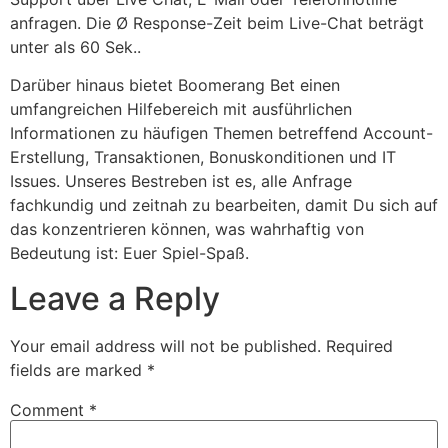
anfragen. Die Ø Response-Zeit beim Live-Chat beträgt
unter als 60 Sek..
Darüber hinaus bietet Boomerang Bet einen
umfangreichen Hilfebereich mit ausführlichen
Informationen zu häufigen Themen betreffend Account-
Erstellung, Transaktionen, Bonuskonditionen und IT
Issues. Unseres Bestreben ist es, alle Anfrage
fachkundig und zeitnah zu bearbeiten, damit Du sich auf
das konzentrieren können, was wahrhaftig von
Bedeutung ist: Euer Spiel-Spaß.
Leave a Reply
Your email address will not be published.
Required
fields are marked
*
Comment
*