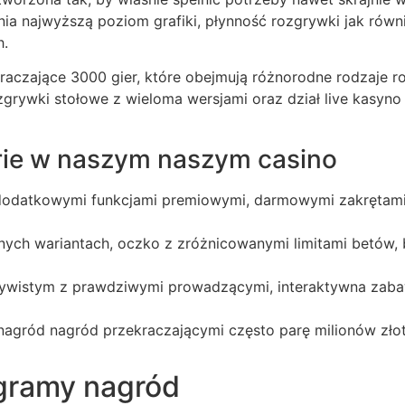
a najwyższą poziom grafiki, płynność rozgrywki jak rów
h.
raczające 3000 gier, które obejmują różnorodne rodzaje 
ywki stołowe z wieloma wersjami oraz dział live kasyno z
rie w naszym naszym casino
odatkowymi funkcjami premiowymi, darmowymi zakrętami i 
nych wariantach, oczko z zróżnicowanymi limitami betów, 
ywistym z prawdziwymi prowadzącymi, interaktywna zabaw
agród nagród przekraczającymi często parę milionów złoty
gramy nagród