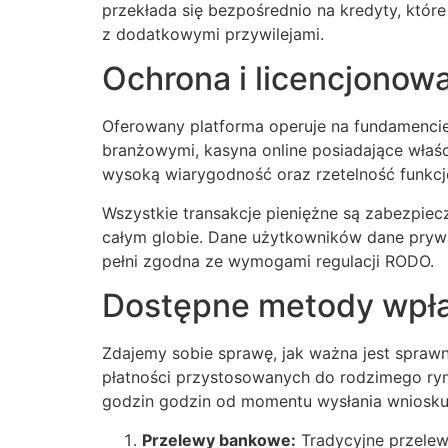
przekłada się bezpośrednio na kredyty, któr
z dodatkowymi przywilejami.
Ochrona i licencjonow
Oferowany platforma operuje na fundamencie 
branżowymi, kasyna online posiadające właś
wysoką wiarygodność oraz rzetelność funkc
Wszystkie transakcje pieniężne są zabezpie
całym globie. Dane użytkowników dane prywa
pełni zgodna ze wymogami regulacji RODO.
Dostępne metody wpł
Zdajemy sobie sprawę, jak ważna jest sprawn
płatności przystosowanych do rodzimego ry
godzin godzin od momentu wysłania wniosku
Przelewy bankowe:
Tradycyjne przelew