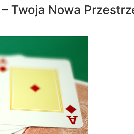
 – Twoja Nowa Przestrz