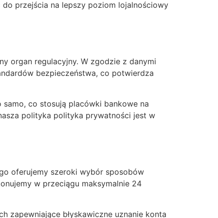
 do przejścia na lepszy poziom lojalnościowy
any organ regulacyjny. W zgodzie z danymi
tandardów bezpieczeństwa, co potwierdza
o samo, co stosują placówki bankowe na
sza polityka polityka prywatności jest w
tego oferujemy szeroki wybór sposobów
ykonujemy w przeciągu maksymalnie 24
ych zapewniające błyskawiczne uznanie konta