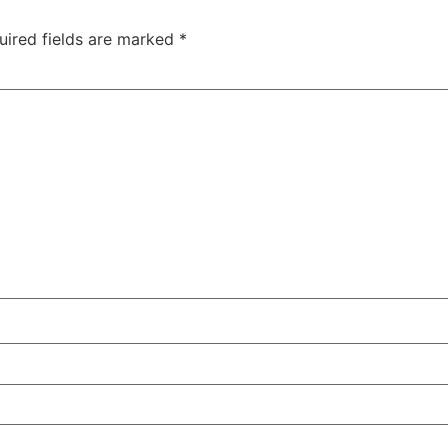
uired fields are marked
*