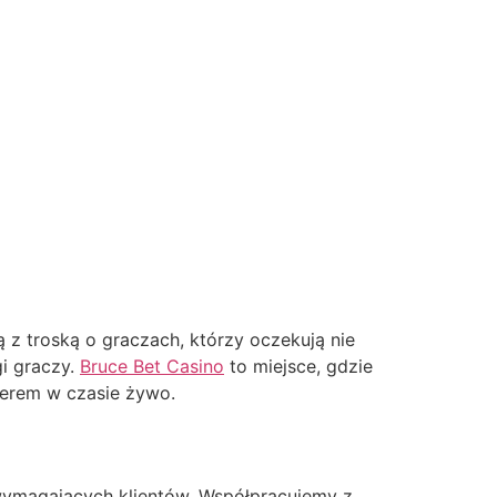
 z troską o graczach, którzy oczekują nie
i graczy.
Bruce Bet Casino
to miejsce, gdzie
ierem w czasie żywo.
e wymagających klientów. Współpracujemy z