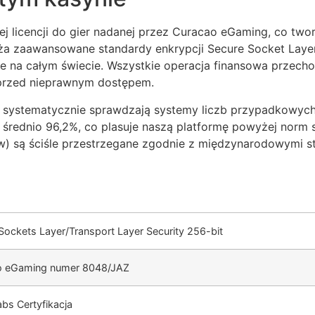
j licencji do gier nadanej przez Curacao eGaming, co two
a zaawansowane standardy enkrypcji Secure Socket Layer
 na całym świecie. Wszystkie operacja finansowa przec
w przed nieprawnym dostępem.
y systematycznie sprawdzają systemy liczb przypadkowych
średnio 96,2%, co plasuje naszą platformę powyżej norm 
) są ściśle przestrzegane zgodnie z międzynarodowymi s
Sockets Layer/Transport Layer Security 256-bit
o eGaming numer 8048/JAZ
abs Certyfikacja