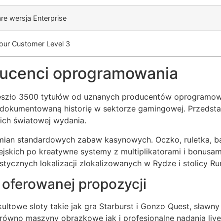
are wersja Enterprise
ur Customer Level 3
oducenci oprogramowania
eszło 3500 tytułów od uznanych producentów oprogramowa
 udokumentowaną historię w sektorze gamingowej. Przedsta
 ich światowej wydania.
dmian standardowych zabaw kasynowych. Oczko, ruletka, ba
skich po kreatywne systemy z multiplikatorami i bonusami 
istycznych lokalizacji zlokalizowanych w Rydze i stolicy Ru
oferowanej propozycji
ultowe sloty takie jak gra Starburst i Gonzo Quest, sław
równo maszyny obrazkowe jak i profesjonalne nadania live