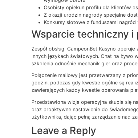
Osobisty opiekun profilu dla klientów o
Z okazji urodzin nagrody specjalne dos
Konkursy slotowe z funduszami nagród 
Wsparcie techniczny i
Zespół obsługi CampeonBet Kasyno operuje w
innych językach światowych. Chat na żywo 
szkolenia odnośnie mechanik gier oraz proce
Połączenie mailowy jest przetwarzany z prio
godzin, podczas gdy kwestie ogólne są reali
zawierających każdy kwestie operowania pla
Przedstawiona wizja operacyjna skupia się n
oraz proaktywne nastawienie do świadomego 
użytkownika, dając pełną zarządzanie nad 
Leave a Reply