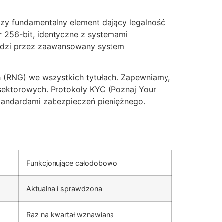
rzy fundamentalny element dający legalność
 256-bit, identyczne z systemami
hodzi przez zaawansowany system
 (RNG) we wszystkich tytułach. Zapewniamy,
sektorowych. Protokoły KYC (Poznaj Your
tandardami zabezpieczeń pieniężnego.
Funkcjonujące całodobowo
Aktualna i sprawdzona
Raz na kwartał wznawiana