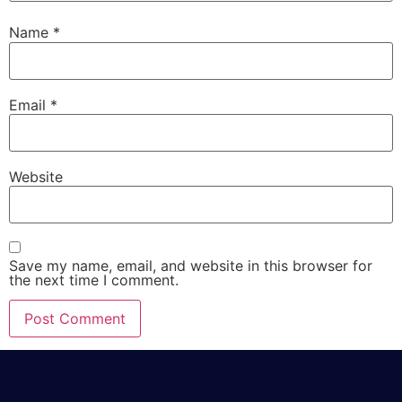
Name
*
Email
*
Website
Save my name, email, and website in this browser for
the next time I comment.