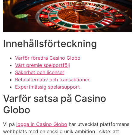
Innehållsförteckning
Varför föredra Casino Globo
Vårt premie spelportfölj
Säkerhet och licenser
Betalalternativ och transaktioner
Expertmässig spelarsupport
Varför satsa på Casino
Globo
Vi på
logga in Casino Globo
har utvecklat plattformens
webbplats med en enskild unik ambition i sikte: att