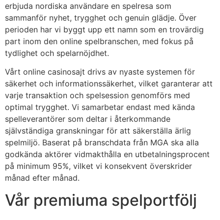
erbjuda nordiska användare en spelresa som
sammanför nyhet, trygghet och genuin glädje. Över
perioden har vi byggt upp ett namn som en trovärdig
part inom den online spelbranschen, med fokus på
tydlighet och spelarnöjdhet.
Vårt online casinosajt drivs av nyaste systemen för
säkerhet och informationssäkerhet, vilket garanterar att
varje transaktion och spelsession genomförs med
optimal trygghet. Vi samarbetar endast med kända
spelleverantörer som deltar i återkommande
självständiga granskningar för att säkerställa ärlig
spelmiljö. Baserat på branschdata från MGA ska alla
godkända aktörer vidmakthålla en utbetalningsprocent
på minimum 95%, vilket vi konsekvent överskrider
månad efter månad.
Vår premiuma spelportfölj