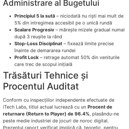
Administrare al Bugetului
Principiul 5 la sută
– niciodată nu riști mai mult de
5% din intregimea accesibil pe o unică rundă
Scalare Progresiv
– mărește mizele gradual numai
după 3 reușite la rând
Stop-Loss Disciplinat
– fixează limite precise
înainte de demararea rundei
Profit Lock
– retrage automat 50% din veniturile
care trec de scopul inițială
Trăsături Tehnice și
Procentul Auditat
Conform cu inspecțiilor independente efectuate de
iTech Labs, titlul actual lucrează cu un
Procent de
returnare (Return to Player) de 96.4%
, plasându-ne
peste medie industriei de jocuri de noroc digital.
Prezentul raport verificat implică că, teoretic, pentru