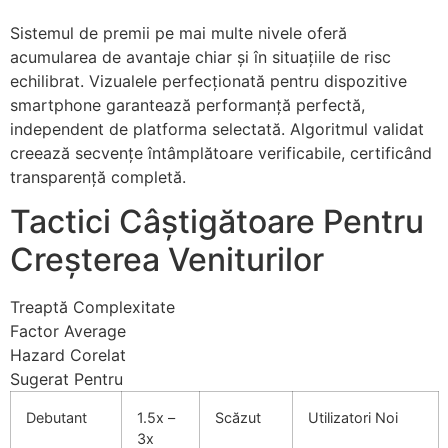
Sistemul de premii pe mai multe nivele oferă
acumularea de avantaje chiar și în situațiile de risc
echilibrat. Vizualele perfecționată pentru dispozitive
smartphone garantează performanță perfectă,
independent de platforma selectată. Algoritmul validat
creează secvențe întâmplătoare verificabile, certificând
transparență completă.
Tactici Câștigătoare Pentru
Creșterea Veniturilor
Treaptă Complexitate
Factor Average
Hazard Corelat
Sugerat Pentru
Debutant
1.5x –
Scăzut
Utilizatori Noi
3x