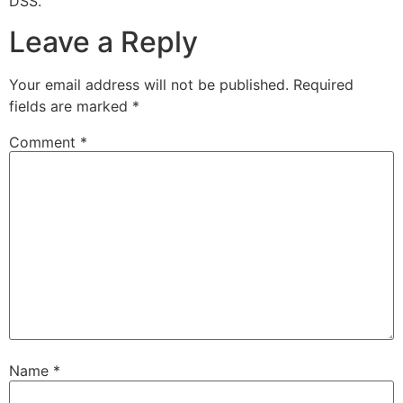
DSS.
Leave a Reply
Your email address will not be published.
Required
fields are marked
*
Comment
*
Name
*