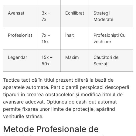
Avansat
3x –
Echilibrat
Strategii
7x
Moderate
Profesionist
7x –
Înalt
Profesioniști Cu
15x
vechime
Legendar
15x –
Maxim
Căutători de
50x
Senzații
Tactica tactică în titlul prezent diferă la bază de
aparatele automate. Participanții perspicaci descoperă
tiparuri în crearea obstacolelor și modifică ritmul de
avansare adecvat. Opțiunea de cash-out automat
permite fixarea unor limite de protecție, apărând
veniturile strânse.
Metode Profesionale de