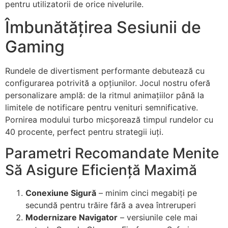
pentru utilizatorii de orice nivelurile.
Îmbunătățirea Sesiunii de
Gaming
Rundele de divertisment performante debutează cu
configurarea potrivită a opțiunilor. Jocul nostru oferă
personalizare amplă: de la ritmul animațiilor până la
limitele de notificare pentru venituri semnificative.
Pornirea modului turbo micșorează timpul rundelor cu
40 procente, perfect pentru strategii iuți.
Parametri Recomandate Menite
Să Asigure Eficiență Maximă
Conexiune Sigură
– minim cinci megabiți pe
secundă pentru trăire fără a avea întreruperi
Modernizare Navigator
– versiunile cele mai