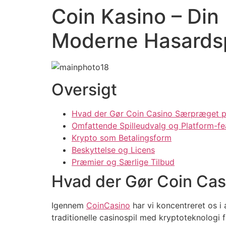
Coin Kasino – Din
Moderne Hasardsp
Oversigt
Hvad der Gør Coin Casino Særpræget p
Omfattende Spilleudvalg og Platform-fe
Krypto som Betalingsform
Beskyttelse og Licens
Præmier og Særlige Tilbud
Hvad der Gør Coin Cas
Igennem
CoinCasino
har vi koncentreret os i 
traditionelle casinospil med kryptoteknologi 