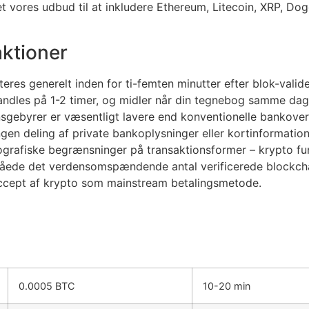
 vores udbud til at inkludere Ethereum, Litecoin, XRP, Doge
aktioner
eres generelt inden for ti-femten minutter efter blok-valid
ndles på 1-2 timer, og midler når din tegnebog samme dag
sgebyrer er væsentligt lavere end konventionelle bankoverf
gen deling af private bankoplysninger eller kortinformatio
grafiske begrænsninger på transaktionsformer – krypto fu
åede det verdensomspændende antal verificerede blockchain
accept af krypto som mainstream betalingsmetode.
0.0005 BTC
10-20 min