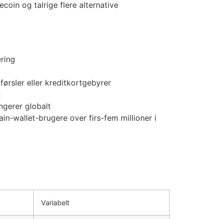
coin og talrige flere alternative
ering
ørsler eller kreditkortgebyrer
n
ngerer globalt
-wallet-brugere over firs-fem millioner i
Variabelt