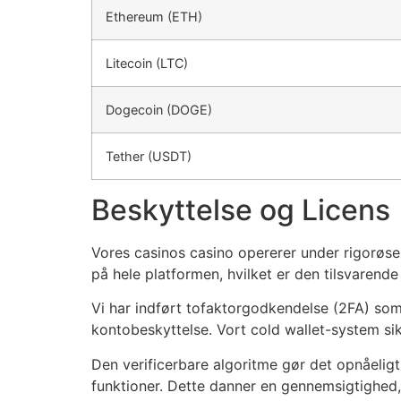
Ethereum (ETH)
Litecoin (LTC)
Dogecoin (DOGE)
Tether (USDT)
Beskyttelse og Licens
Vores casinos casino opererer under rigorøse 
på hele platformen, hvilket er den tilsvarende
Vi har indført tofaktorgodkendelse (2FA) som e
kontobeskyttelse. Vort cold wallet-system sikre
Den verificerbare algoritme gør det opnåeligt 
funktioner. Dette danner en gennemsigtighed, 