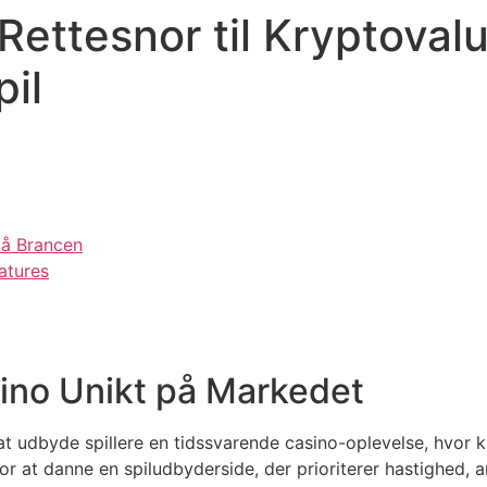
 Rettesnor til Kryptova
il
å Brancen
atures
ino Unikt på Markedet
at udbyde spillere en tidssvarende casino-oplevelse, hvor k
for at danne en spiludbyderside, der prioriterer hastighed, 