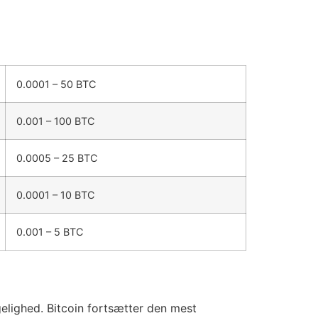
0.0001 – 50 BTC
0.001 – 100 BTC
0.0005 – 25 BTC
0.0001 – 10 BTC
0.001 – 5 BTC
gelighed. Bitcoin fortsætter den mest