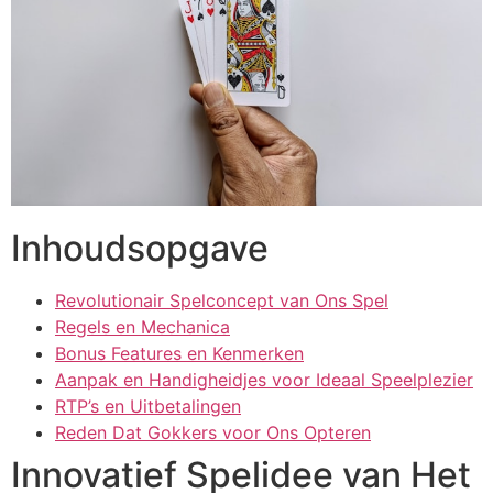
Inhoudsopgave
Revolutionair Spelconcept van Ons Spel
Regels en Mechanica
Bonus Features en Kenmerken
Aanpak en Handigheidjes voor Ideaal Speelplezier
RTP’s en Uitbetalingen
Reden Dat Gokkers voor Ons Opteren
Innovatief Spelidee van Het