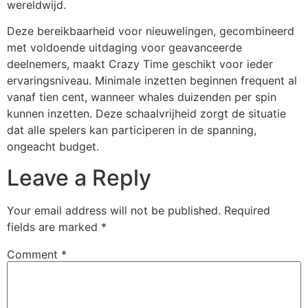
wereldwijd.
Deze bereikbaarheid voor nieuwelingen, gecombineerd
met voldoende uitdaging voor geavanceerde
deelnemers, maakt Crazy Time geschikt voor ieder
ervaringsniveau. Minimale inzetten beginnen frequent al
vanaf tien cent, wanneer whales duizenden per spin
kunnen inzetten. Deze schaalvrijheid zorgt de situatie
dat alle spelers kan participeren in de spanning,
ongeacht budget.
Leave a Reply
Your email address will not be published.
Required
fields are marked
*
Comment
*