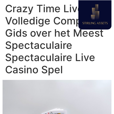
Crazy Time Live: De
Volledige Complete
Gids over het Meest
Spectaculaire
Spectaculaire Live
Casino Spel