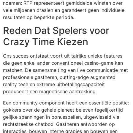
noemen: RTP representeert gemiddelde winsten over
vele miljoenen draaien en garandeert geen individuele
resultaten op beperkte periode.
Reden Dat Spelers voor
Crazy Time Kiezen
Ons succes ontstaat voort uit talrijke unieke features
die geen enkel ander conventioneel casino-game kan
matchen. De samensmelting van live communicatie met
professionele gastheren, cutting-edge augmented
reality tech en extreme uitbetalingscapaciteit
produceert een magnetische aantrekking.
Een community component heeft een essentiële positie:
gokkers over de gehele planeet beleven tegelijkertijd
gelijke spanningen in bonusspellen, uitgewisseld via
rechtstreekse chatbox. Gastheren antwoorden op
interacties, bouwen interne grapjes en bouwen een