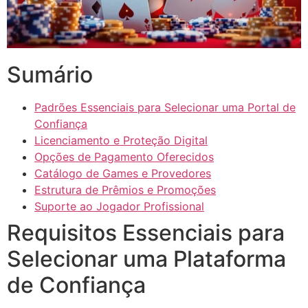
Sumário
Padrões Essenciais para Selecionar uma Portal de
Confiança
Licenciamento e Proteção Digital
Opções de Pagamento Oferecidos
Catálogo de Games e Provedores
Estrutura de Prêmios e Promoções
Suporte ao Jogador Profissional
Requisitos Essenciais para
Selecionar uma Plataforma
de Confiança