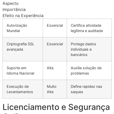
Aspecto
Importância
Efeito na Experiência
Autorização
Essencial
Certifica atividade
Mundial
legítima e auditada
Criptografia SSL
Essencial
Protege dados
avançada
individuais e
bancários
Suporte em
Alta
Auxilia solução de
Idioma Nacional
problemas
Execução de
Muito
Define rapidez nas
Levantamentos
Alta
saques
Licenciamento e Segurança