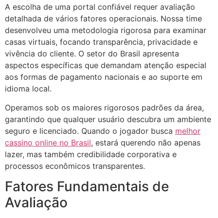
A escolha de uma portal confiável requer avaliação
detalhada de vários fatores operacionais. Nossa time
desenvolveu uma metodologia rigorosa para examinar
casas virtuais, focando transparência, privacidade e
vivência do cliente. O setor do Brasil apresenta
aspectos específicas que demandam atenção especial
aos formas de pagamento nacionais e ao suporte em
idioma local.
Operamos sob os maiores rigorosos padrões da área,
garantindo que qualquer usuário descubra um ambiente
seguro e licenciado. Quando o jogador busca
melhor
cassino online no Brasil
, estará querendo não apenas
lazer, mas também credibilidade corporativa e
processos econômicos transparentes.
Fatores Fundamentais de
Avaliação