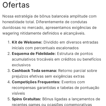
Ofertas
Nossa estratégia de bônus balanceia amplitude com
honestidade total. Diferentemente de condutas
duvidosas no mercado, apresentamos exigências de
wagering nitidamente definidos e alcançáveis.
Kit de Welcome:
Dividido em diversos entradas
iniciais com percentuais escalonados
Esquema de Fidelidade:
Estrutura de pontos
acumulativos trocáveis em créditos ou benefícios
exclusivos
Cashback Toda semana:
Retorno parcial sobre
prejuízos efetivas sem exigências extras
Competições Frequentes:
Eventos com
recompensas garantidas e tabelas de pontuação
visíveis
Spins Gratuitas:
Bônus ligadas a lançamentos de
recentes games ou ocasiões comemorativas