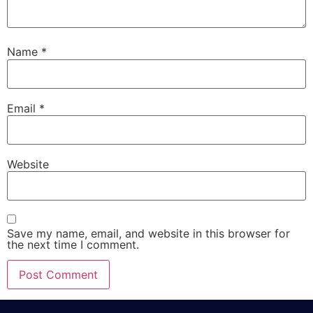
Name
*
Email
*
Website
Save my name, email, and website in this browser for
the next time I comment.