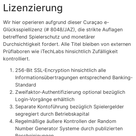
Lizenzierung
Wir hier operieren aufgrund dieser Curaçao e-
Glücksspiellizenz (# 8048/JAZ), die strikte Auflagen
betreffend Spielerschutz und monetärer
Durchsichtigkeit fordert. Alle Titel bleiben von externen
Prüflaboren wie iTechLabs hinsichtlich Zufälligkeit
kontrolliert.
256-Bit SSL-Encryption hinsichtlich alle
Informationsübertragungen entsprechend Banking-
Standard
Zweifaktor-Authentifizierung optional bezüglich
Login-Vorgänge erhältlich
Separate Kontoführung bezüglich Spielergelder
segregiert durch Betriebskapital
Regelmäßige äußere Kontrollen der Random
Number Generator Systeme durch publizierten
Bescheinigungen