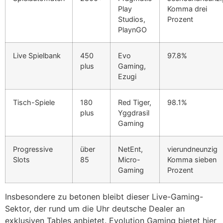
Play
Komma drei
Studios,
Prozent
PlaynGO
Live Spielbank
450
Evo
97.8%
plus
Gaming,
Ezugi
Tisch-Spiele
180
Red Tiger,
98.1%
plus
Yggdrasil
Gaming
Progressive
über
NetEnt,
vierundneunzig
Slots
85
Micro-
Komma sieben
Gaming
Prozent
Insbesondere zu betonen bleibt dieser Live-Gaming-
Sektor, der rund um die Uhr deutsche Dealer an
exklusiven Tables anbietet. Evolution Gaming bietet hier