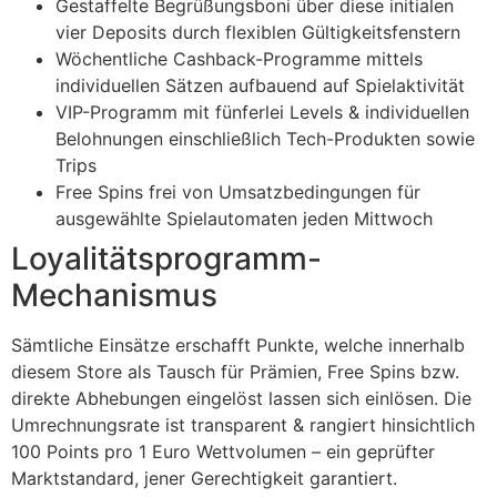
Gestaffelte Begrüßungsboni über diese initialen
vier Deposits durch flexiblen Gültigkeitsfenstern
Wöchentliche Cashback-Programme mittels
individuellen Sätzen aufbauend auf Spielaktivität
VIP-Programm mit fünferlei Levels & individuellen
Belohnungen einschließlich Tech-Produkten sowie
Trips
Free Spins frei von Umsatzbedingungen für
ausgewählte Spielautomaten jeden Mittwoch
Loyalitätsprogramm-
Mechanismus
Sämtliche Einsätze erschafft Punkte, welche innerhalb
diesem Store als Tausch für Prämien, Free Spins bzw.
direkte Abhebungen eingelöst lassen sich einlösen. Die
Umrechnungsrate ist transparent & rangiert hinsichtlich
100 Points pro 1 Euro Wettvolumen – ein geprüfter
Marktstandard, jener Gerechtigkeit garantiert.