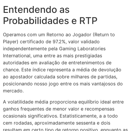
Entendendo as
Probabilidades e RTP
Operamos com um Retorno ao Jogador (Return to
Player) certificado de 97.2%, valor validado
independentemente pela Gaming Laboratories
International, uma entre as mais prestigiadas
autoridades em avaliação de entretenimentos de
chance. Este índice representa a média de devolução
ao apostador calculada sobre milhares de partidas,
posicionando nosso jogo entre os mais vantajosos do
mercado.
A volatilidade média proporciona equilíbrio ideal entre
ganhos frequentes de menor valor e recompensas
ocasionais significativos. Estatisticamente, a a todo
cem rodadas, aproximadamente sessenta e dois
resultam em certo tipo de retorno positivo, enquanto as