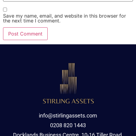
Save my name, email, and website in this browser for
the next time I comment.
info@stirlingassets.com
0208 820 1443
Docklands Business Centre, 10-16 Tiller Road,