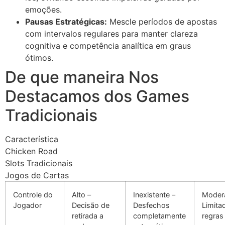
emoções.
Pausas Estratégicas:
Mescle períodos de apostas
com intervalos regulares para manter clareza
cognitiva e competência analítica em graus
ótimos.
De que maneira Nos
Destacamos dos Games
Tradicionais
Característica
Chicken Road
Slots Tradicionais
Jogos de Cartas
Controle do
Alto –
Inexistente –
Moder
Jogador
Decisão de
Desfechos
Limita
retirada a
completamente
regras