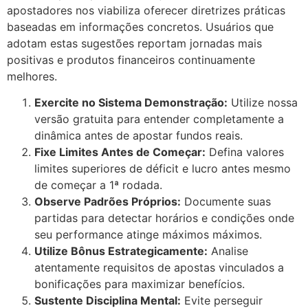
apostadores nos viabiliza oferecer diretrizes práticas
baseadas em informações concretos. Usuários que
adotam estas sugestões reportam jornadas mais
positivas e produtos financeiros continuamente
melhores.
Exercite no Sistema Demonstração:
Utilize nossa
versão gratuita para entender completamente a
dinâmica antes de apostar fundos reais.
Fixe Limites Antes de Começar:
Defina valores
limites superiores de déficit e lucro antes mesmo
de começar a 1ª rodada.
Observe Padrões Próprios:
Documente suas
partidas para detectar horários e condições onde
seu performance atinge máximos máximos.
Utilize Bônus Estrategicamente:
Analise
atentamente requisitos de apostas vinculados a
bonificações para maximizar benefícios.
Sustente Disciplina Mental:
Evite perseguir