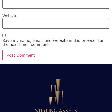
Website
Save my name, email, and website in this browser for
the next time I comment.