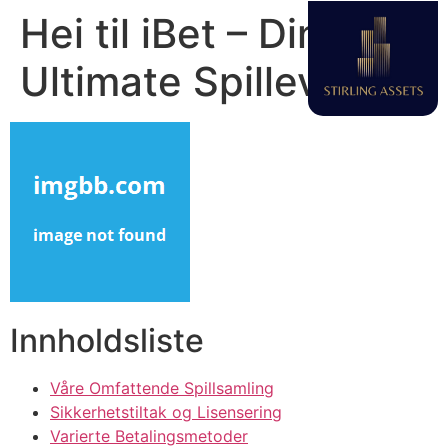
Hei til iBet – Din
Ultimate Spilleventyr
Innholdsliste
Våre Omfattende Spillsamling
Sikkerhetstiltak og Lisensering
Varierte Betalingsmetoder