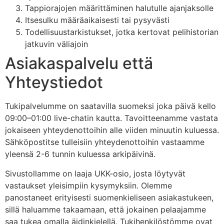
Tappiorajojen määrittäminen halutulle ajanjaksolle
Itsesulku määräaikaisesti tai pysyvästi
Todellisuustarkistukset, jotka kertovat pelihistorian
jatkuvin väliajoin
Asiakaspalvelu että
Yhteystiedot
Tukipalvelumme on saatavilla suomeksi joka päivä kello
09:00–01:00 live-chatin kautta. Tavoitteenamme vastata
jokaiseen yhteydenottoihin alle viiden minuutin kuluessa.
Sähköpostitse tulleisiin yhteydenottoihin vastaamme
yleensä 2-6 tunnin kuluessa arkipäivinä.
Sivustollamme on laaja UKK-osio, josta löytyvät
vastaukset yleisimpiin kysymyksiin. Olemme
panostaneet erityisesti suomenkieliseen asiakastukeen,
sillä haluamme takaamaan, että jokainen pelaajamme
saa tukea omalla äidinkielellä. Tukihenkilöstömme ovat