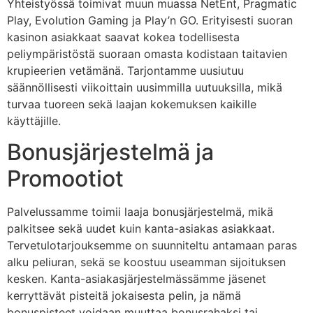
Yhteistyössä toimivat muun muassa NetEnt, Pragmatic
Play, Evolution Gaming ja Play’n GO. Erityisesti suoran
kasinon asiakkaat saavat kokea todellisesta
peliympäristöstä suoraan omasta kodistaan taitavien
krupieerien vetämänä. Tarjontamme uusiutuu
säännöllisesti viikoittain uusimmilla uutuuksilla, mikä
turvaa tuoreen sekä laajan kokemuksen kaikille
käyttäjille.
Bonusjärjestelmä ja
Promootiot
Palvelussamme toimii laaja bonusjärjestelmä, mikä
palkitsee sekä uudet kuin kanta-asiakas asiakkaat.
Tervetulotarjouksemme on suunniteltu antamaan paras
alku peliuran, sekä se koostuu useamman sijoituksen
kesken. Kanta-asiakasjärjestelmässämme jäsenet
kerryttävät pisteitä jokaisesta pelin, ja nämä
bonuspisteet voidaan muuttaa bonusrahaksi tai