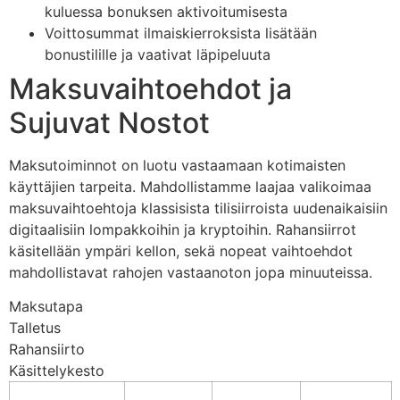
kuluessa bonuksen aktivoitumisesta
Voittosummat ilmaiskierroksista lisätään
bonustilille ja vaativat läpipeluuta
Maksuvaihtoehdot ja
Sujuvat Nostot
Maksutoiminnot on luotu vastaamaan kotimaisten
käyttäjien tarpeita. Mahdollistamme laajaa valikoimaa
maksuvaihtoehtoja klassisista tilisiirroista uudenaikaisiin
digitaalisiin lompakkoihin ja kryptoihin. Rahansiirrot
käsitellään ympäri kellon, sekä nopeat vaihtoehdot
mahdollistavat rahojen vastaanoton jopa minuuteissa.
Maksutapa
Talletus
Rahansiirto
Käsittelykesto