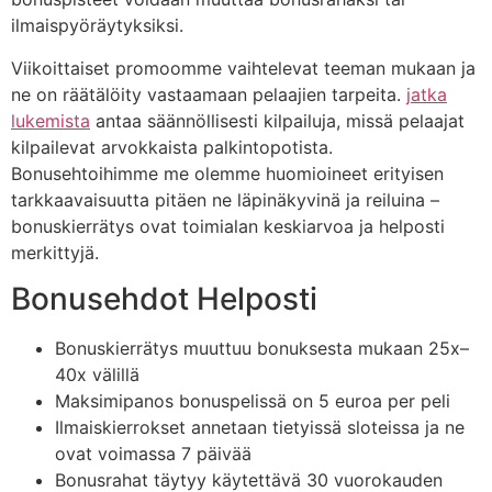
ilmaispyöräytyksiksi.
Viikoittaiset promoomme vaihtelevat teeman mukaan ja
ne on räätälöity vastaamaan pelaajien tarpeita.
jatka
lukemista
antaa säännöllisesti kilpailuja, missä pelaajat
kilpailevat arvokkaista palkintopotista.
Bonusehtoihimme me olemme huomioineet erityisen
tarkkaavaisuutta pitäen ne läpinäkyvinä ja reiluina –
bonuskierrätys ovat toimialan keskiarvoa ja helposti
merkittyjä.
Bonusehdot Helposti
Bonuskierrätys muuttuu bonuksesta mukaan 25x–
40x välillä
Maksimipanos bonuspelissä on 5 euroa per peli
Ilmaiskierrokset annetaan tietyissä sloteissa ja ne
ovat voimassa 7 päivää
Bonusrahat täytyy käytettävä 30 vuorokauden