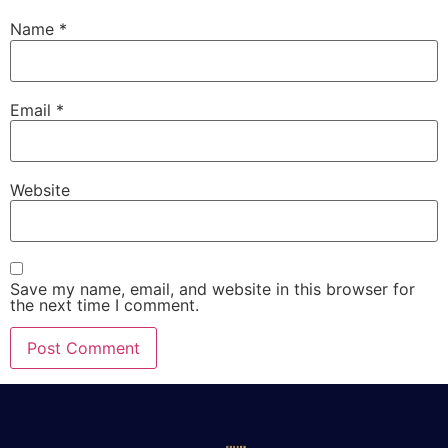
Name
*
Email
*
Website
Save my name, email, and website in this browser for
the next time I comment.