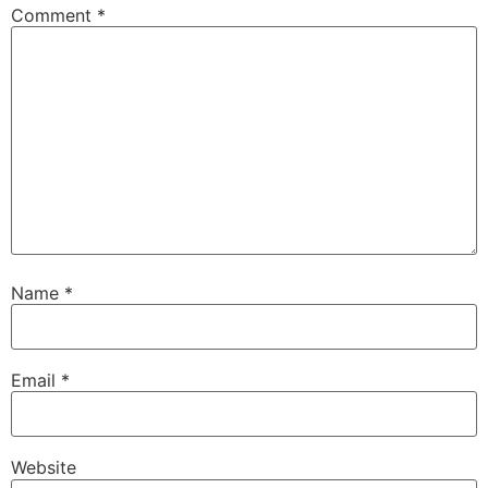
Comment
*
Name
*
Email
*
Website