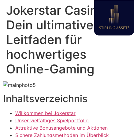
Jokerstar Casino:
Dein ultimativer
Leitfaden für
hochwertiges
Online-Gaming
Inhaltsverzeichnis
Willkommen bei Jokerstar
Unser vielfältiges Spielportfolio
Attraktive Bonusangebote und Aktionen
Sichere Zahlungsmethoden im Überblick