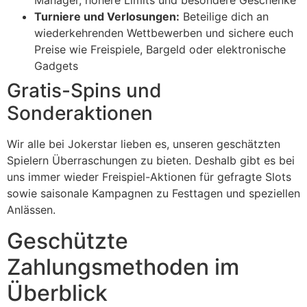
Manager, höhere Limits und besondere Geschenke
Turniere und Verlosungen:
Beteilige dich an
wiederkehrenden Wettbewerben und sichere euch
Preise wie Freispiele, Bargeld oder elektronische
Gadgets
Gratis-Spins und
Sonderaktionen
Wir alle bei Jokerstar lieben es, unseren geschätzten
Spielern Überraschungen zu bieten. Deshalb gibt es bei
uns immer wieder Freispiel-Aktionen für gefragte Slots
sowie saisonale Kampagnen zu Festtagen und speziellen
Anlässen.
Geschützte
Zahlungsmethoden im
Überblick