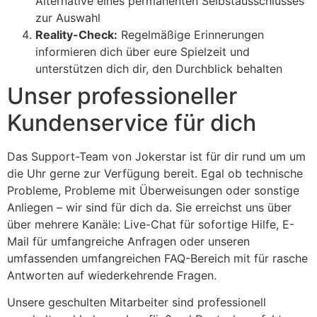
Alternative eines permanenten Selbstausschlusses
zur Auswahl
Reality-Check:
Regelmäßige Erinnerungen
informieren dich über eure Spielzeit und
unterstützen dich dir, den Durchblick behalten
Unser professioneller
Kundenservice für dich
Das Support-Team von Jokerstar ist für dir rund um um
die Uhr gerne zur Verfügung bereit. Egal ob technische
Probleme, Probleme mit Überweisungen oder sonstige
Anliegen – wir sind für dich da. Sie erreichst uns über
über mehrere Kanäle: Live-Chat für sofortige Hilfe, E-
Mail für umfangreiche Anfragen oder unseren
umfassenden umfangreichen FAQ-Bereich mit für rasche
Antworten auf wiederkehrende Fragen.
Unsere geschulten Mitarbeiter sind professionell