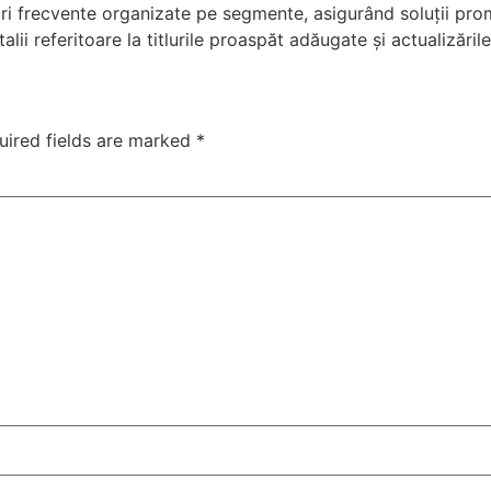
ri frecvente organizate pe segmente, asigurând soluții pr
ii referitoare la titlurile proaspăt adăugate și actualizările
uired fields are marked
*