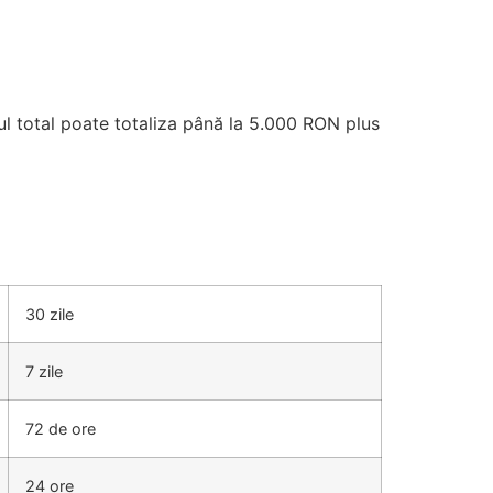
ul total poate totaliza până la 5.000 RON plus
30 zile
7 zile
72 de ore
24 ore