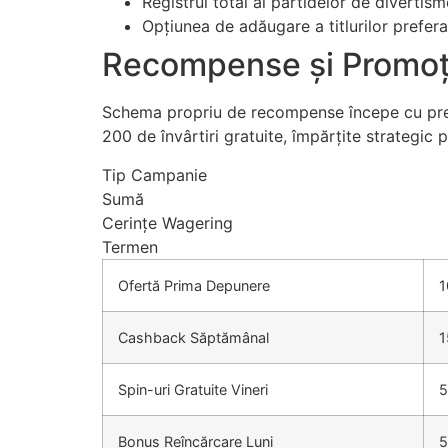
Registrul total al partidelor de divertism
Opțiunea de adăugare a titlurilor prefera
Recompense și Promoți
Schema propriu de recompense începe cu premiu
200 de învârtiri gratuite, împărțite strategic
Tip Campanie
Sumă
Cerințe Wagering
Termen
Ofertă Prima Depunere
1
Cashback Săptămânal
1
Spin-uri Gratuite Vineri
5
Bonus Reîncărcare Luni
5