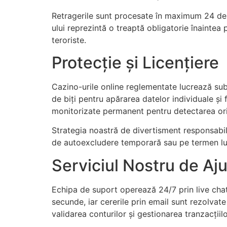
Retragerile sunt procesate în maximum 24 de or
ului reprezintă o treaptă obligatorie înaintea 
teroriste.
Protecție și Licențiere
Cazino-urile online reglementate lucrează sub 
de biți pentru apărarea datelor individuale și 
monitorizate permanent pentru detectarea oric
Strategia noastră de divertisment responsabil 
de autoexcludere temporară sau pe termen lung
Serviciul Nostru de Aju
Echipa de suport operează 24/7 prin live chat,
secunde, iar cererile prin email sunt rezolvat
validarea conturilor și gestionarea tranzacțiilo