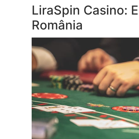
LiraSpin Casino: 
România