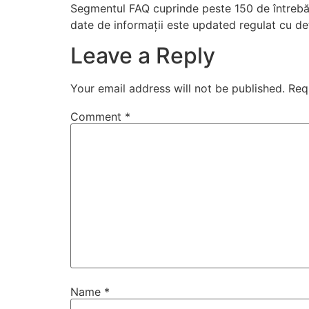
Segmentul FAQ cuprinde peste 150 de întrebă
date de informații este updated regulat cu detal
Leave a Reply
Your email address will not be published.
Req
Comment
*
Name
*