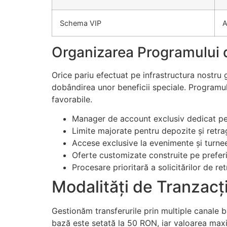
Schema VIP
A
Organizarea Programului
Orice pariu efectuat pe infrastructura nostr
dobândirea unor beneficii speciale. Programul c
favorabile.
Manager de account exclusiv dedicat pent
Limite majorate pentru depozite și retra
Accese exclusive la evenimente și turne
Oferte customizate construite pe prefer
Procesare prioritară a solicitărilor de re
Modalități de Tranzacț
Gestionăm transferurile prin multiple canale bă
bază este setată la 50 RON, iar valoarea maxi