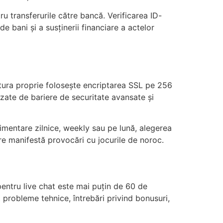
u transferurile către bancă. Verificarea ID-
e bani și a susținerii financiare a actelor
uctura proprie folosește encriptarea SSL pe 256
rizate de bariere de securitate avansate și
limentare zilnice, weekly sau pe lună, alegerea
re manifestă provocări cu jocurile de noroc.
pentru live chat este mai puțin de 60 de
t probleme tehnice, întrebări privind bonusuri,