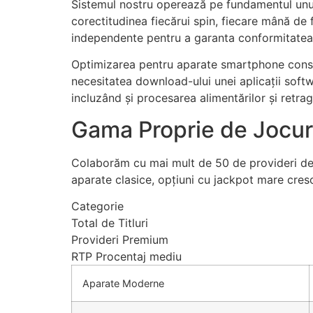
Sistemul nostru operează pe fundamentul unu
corectitudinea fiecărui spin, fiecare mână de 
independente pentru a garanta conformitatea 
Optimizarea pentru aparate smartphone constitu
necesitatea download-ului unei aplicații soft
incluzând și procesarea alimentărilor și retrage
Gama Proprie de Jocur
Colaborăm cu mai mult de 50 de provideri de t
aparate clasice, opțiuni cu jackpot mare crescă
Categorie
Total de Titluri
Provideri Premium
RTP Procentaj mediu
Aparate Moderne