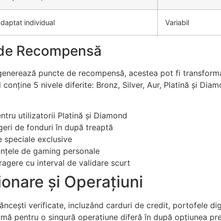
daptat individual
Variabil
 de Recompensă
u generează puncte de recompensă, acestea pot fi transform
onține 5 nivele diferite: Bronz, Silver, Aur, Platină și Diam
ru utilizatorii Platină și Diamond
geri de fonduri în după treaptă
e speciale exclusive
ințele de gaming personale
tragere cu interval de validare scurt
ionare și Operațiuni
ncești verificate, incluzând carduri de credit, portofele dig
mă pentru o singură operațiune diferă în după opțiunea pref