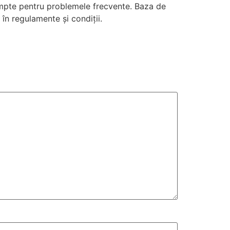
ompte pentru problemele frecvente. Baza de
 în regulamente și condiții.