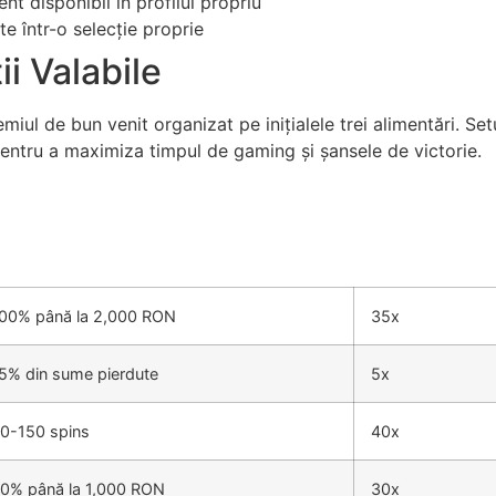
ent disponibil în profilul propriu
te într-o selecție proprie
i Valabile
l de bun venit organizat pe inițialele trei alimentări. Set
 pentru a maximiza timpul de gaming și șansele de victorie.
00% până la 2,000 RON
35x
5% din sume pierdute
5x
0-150 spins
40x
0% până la 1,000 RON
30x