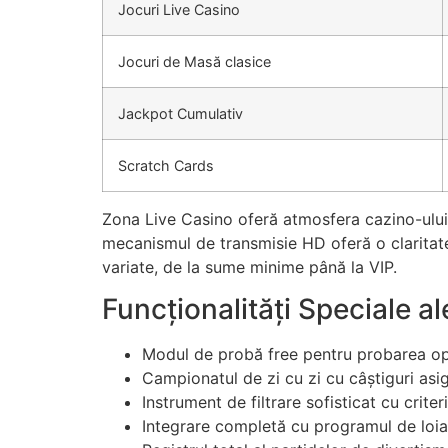
Jocuri Live Casino
Jocuri de Masă clasice
Jackpot Cumulativ
Scratch Cards
Zona Live Casino oferă atmosfera cazino-ului r
mecanismul de transmisie HD oferă o claritate 
variate, de la sume minime până la VIP.
Funcționalități Speciale al
Modul de probă free pentru probarea opț
Campionatul de zi cu zi cu câștiguri as
Instrument de filtrare sofisticat cu criter
Integrare completă cu programul de loia