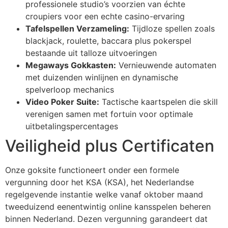
professionele studio’s voorzien van échte
croupiers voor een echte casino-ervaring
Tafelspellen Verzameling:
Tijdloze spellen zoals
blackjack, roulette, baccara plus pokerspel
bestaande uit talloze uitvoeringen
Megaways Gokkasten:
Vernieuwende automaten
met duizenden winlijnen en dynamische
spelverloop mechanics
Video Poker Suite:
Tactische kaartspelen die skill
verenigen samen met fortuin voor optimale
uitbetalingspercentages
Veiligheid plus Certificaten
Onze goksite functioneert onder een formele
vergunning door het KSA (KSA), het Nederlandse
regelgevende instantie welke vanaf oktober maand
tweeduizend eenentwintig online kansspelen beheren
binnen Nederland. Dezen vergunning garandeert dat