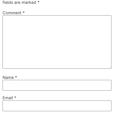
fields are marked
*
Comment
*
Name
*
Email
*