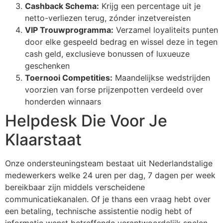
Cashback Schema:
Krijg een percentage uit je
netto-verliezen terug, zónder inzetvereisten
VIP Trouwprogramma:
Verzamel loyaliteits punten
door elke gespeeld bedrag en wissel deze in tegen
cash geld, exclusieve bonussen of luxueuze
geschenken
Toernooi Competities:
Maandelijkse wedstrijden
voorzien van forse prijzenpotten verdeeld over
honderden winnaars
Helpdesk Die Voor Je
Klaarstaat
Onze ondersteuningsteam bestaat uit Nederlandstalige
medewerkers welke 24 uren per dag, 7 dagen per week
bereikbaar zijn middels verscheidene
communicatiekanalen. Of je thans een vraag hebt over
een betaling, technische assistentie nodig hebt of