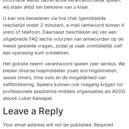
informatie wenst betreffende verantwoordelijk spelen,
wij staan altijd ten behoeve van u klaar.
U kan ons benaderen via live chat (gemiddelde
reactietijd onder 2 minuten), e-mail (antwoord binnen 4
uren) of telefoon. Daarnaast beschikken wij van een
uitgebreide FAQ sectie voorzien van antwoorden op de
meest gestelde vragen, zodat je vaak onmiddellijk zelf
een oplossing kunt ontdekken.
Het goksite neemt verantwoord spelen zeer serieus. We
bieden diverse hulpmiddelen zoals stortingslimieten,
sessie timers, time outs en de mogelijkheid van
zelfblokkering. Spelers kunnen ook toegang krijgen tot
professionele assistentie middels organisaties als AGOG
alsook Loket Kansspel.
Leave a Reply
Your email address will not be published.
Required