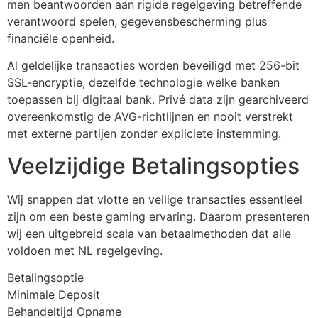
men beantwoorden aan rigide regelgeving betreffende
verantwoord spelen, gegevensbescherming plus
financiële openheid.
Al geldelijke transacties worden beveiligd met 256-bit
SSL-encryptie, dezelfde technologie welke banken
toepassen bij digitaal bank. Privé data zijn gearchiveerd
overeenkomstig de AVG-richtlijnen en nooit verstrekt
met externe partijen zonder expliciete instemming.
Veelzijdige Betalingsopties
Wij snappen dat vlotte en veilige transacties essentieel
zijn om een beste gaming ervaring. Daarom presenteren
wij een uitgebreid scala van betaalmethoden dat alle
voldoen met NL regelgeving.
Betalingsoptie
Minimale Deposit
Behandeltijd Opname