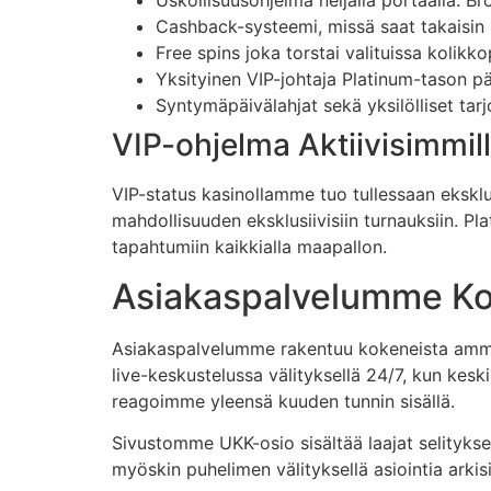
Uskollisuusohjelma neljällä portaalla: Br
Cashback-systeemi, missä saat takaisin 1
Free spins joka torstai valituissa kolikko
Yksityinen VIP-johtaja Platinum-tason pää
Syntymäpäivälahjat sekä yksilölliset tarj
VIP-ohjelma Aktiivisimmille
VIP-status kasinollamme tuo tullessaan eksklu
mahdollisuuden eksklusiivisiin turnauksiin. Pl
tapahtumiin kaikkialla maapallon.
Asiakaspalvelumme K
Asiakaspalvelumme rakentuu kokeneista ammatti
live-keskustelussa välityksellä 24/7, kun kes
reagoimme yleensä kuuden tunnin sisällä.
Sivustomme UKK-osio sisältää laajat selitykset
myöskin puhelimen välityksellä asiointia arkisi