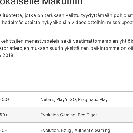
Jokaiselle Makuihin
lituotetta, jotka on tarkkaan valittu tyydyttämään pohjoism
edelmäsloteista nykyaikaisiin videoslotteihin, missä upeat 
elikehittäjien menestyspeleja sekä vaatimattomampien yhtiöi
istoriatietojen mukaan suurin yksittäinen palkintomme on ol
a 2019.
800+
NetEnt, Play’n GO, Pragmatic Play
50+
Evolution Gaming, Red Tiger
80+
Evolution, Ezugi, Authentic Gaming