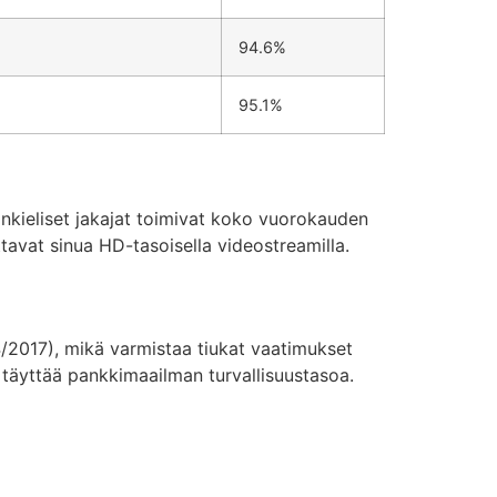
94.6%
95.1%
nkieliset jakajat toimivat koko vuorokauden
ttavat sinua HD-tasoisella videostreamilla.
2017), mikä varmistaa tiukat vaatimukset
täyttää pankkimaailman turvallisuustasoa.