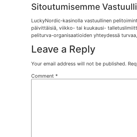
Sitoutumisemme Vastuull
LuckyNordic-kasinolla vastuullinen pelitoimin
päivittäisiä, viikko- tai kuukausi- talletusl
peliturva-organisaatioiden yhteydessä turvaa
Leave a Reply
Your email address will not be published.
Req
Comment
*