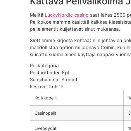
Kattava Pelivalikoima 
Meiltä
LuckyNordic casino
saat lähes 2500 pe
Pelikokoelmamme käsittää kaikkea klassisista h
pelielementit kuljettavat sinut mukaansa.
Slottiemme kirjosta kohtaat niin johtavien p
mahdollistaa option miljoonavoittoihin, kun h
siunattu suomalainen käyttäjä nappasi vuonn
Pelikategoria
Pelituotteiden Kpl
Suosituimmat Studiot
Keskiverto RTP
Kolikkopelit
1
Casinopelit
3
Livepöydät
1