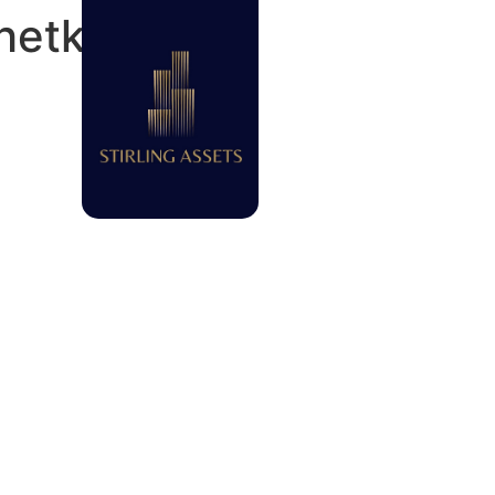
hetkesi