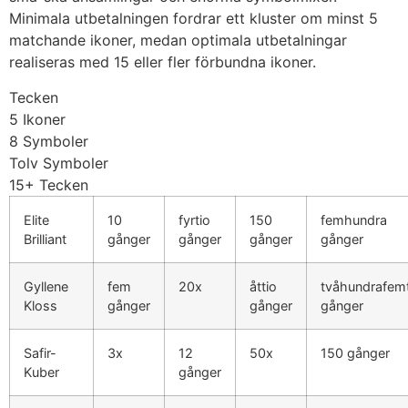
Minimala utbetalningen fordrar ett kluster om minst 5
matchande ikoner, medan optimala utbetalningar
realiseras med 15 eller fler förbundna ikoner.
Tecken
5 Ikoner
8 Symboler
Tolv Symboler
15+ Tecken
Elite
10
fyrtio
150
femhundra
Brilliant
gånger
gånger
gånger
gånger
Gyllene
fem
20x
åttio
tvåhundrafem
Kloss
gånger
gånger
gånger
Safir-
3x
12
50x
150 gånger
Kuber
gånger