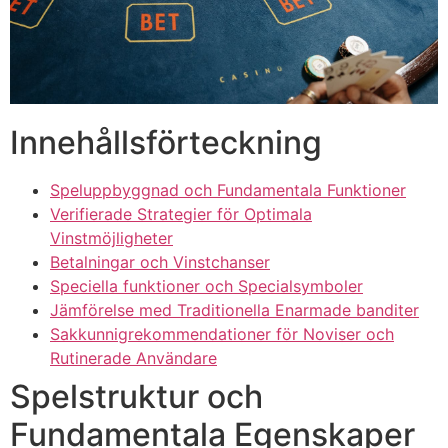
Innehållsförteckning
Speluppbyggnad och Fundamentala Funktioner
Verifierade Strategier för Optimala
Vinstmöjligheter
Betalningar och Vinstchanser
Speciella funktioner och Specialsymboler
Jämförelse med Traditionella Enarmade banditer
Sakkunnigrekommendationer för Noviser och
Rutinerade Användare
Spelstruktur och
Fundamentala Egenskaper