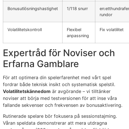
Bonusutlösningshastighet
1/118 snurr
en:etthundrafe
rundor
Volatilitetskontroll
Flexibel
Fix volatilitet
anpassning
Expertråd för Noviser och
Erfarna Gamblare
För att optimera din spelerfarenhet med vårt spel
fordrar både teknisk insikt och systematisk spelstil.
Volatilitetskännedom
är avgörande – vi tilltänker
noviser att börja med testversionen för att inse våra
fallande sekvenser och frekvensen av bonusaktivering.
Rutinerade spelare bör fokusera på sessionstajming.
Våran speldata demonstrerar att mera utdragna