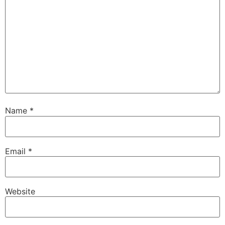
Name
*
Email
*
Website