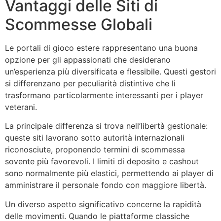
Vantaggi delle Siti di
Scommesse Globali
Le portali di gioco estere rappresentano una buona
opzione per gli appassionati che desiderano
un’esperienza più diversificata e flessibile. Questi gestori
si differenzano per peculiarità distintive che li
trasformano particolarmente interessanti per i player
veterani.
La principale differenza si trova nell’libertà gestionale:
queste siti lavorano sotto autorità internazionali
riconosciute, proponendo termini di scommessa
sovente più favorevoli. I limiti di deposito e cashout
sono normalmente più elastici, permettendo ai player di
amministrare il personale fondo con maggiore libertà.
Un diverso aspetto significativo concerne la rapidità
delle movimenti. Quando le piattaforme classiche