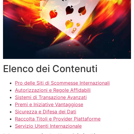
Elenco dei Contenuti
Pro delle Siti di Scommesse Internazionali
Autorizzazioni e Regole Affidabili
Sistemi di Transazione Avanzati
Premi e Iniziative Vantaggiose
Sicurezza e Difesa dei Dati
Raccolta Titoli e Provider Piattaforme
Servizio Utenti Internazionale