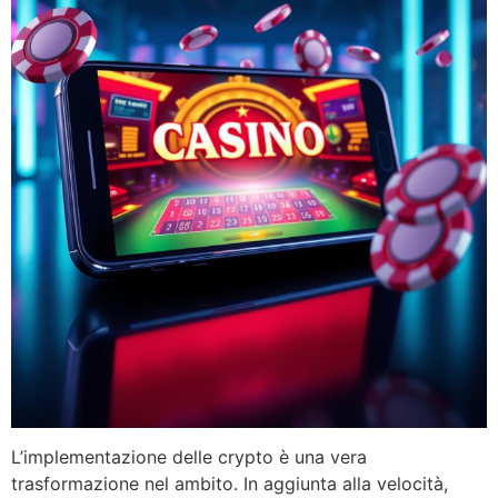
L’implementazione delle crypto è una vera
trasformazione nel ambito. In aggiunta alla velocità,