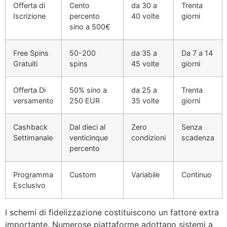
Offerta di
Cento
da 30 a
Trenta
Iscrizione
percento
40 volte
giorni
sino a 500€
Free Spins
50-200
da 35 a
Da 7 a 14
Gratuiti
spins
45 volte
giorni
Offerta Di
50% sino a
da 25 a
Trenta
versamento
250 EUR
35 volte
giorni
Cashback
Dal dieci al
Zero
Senza
Settimanale
venticinque
condizioni
scadenza
percento
Programma
Custom
Variabile
Continuo
Esclusivo
I schemi di fidelizzazione costituiscono un fattore extra
importante. Numerose piattaforme adottano sistemi a