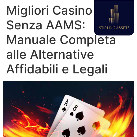
Migliori Casino
Senza AAMS:
Manuale Completa
alle Alternative
Affidabili e Legali