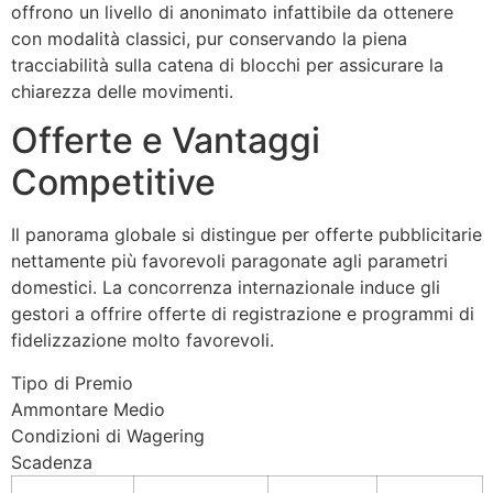
offrono un livello di anonimato infattibile da ottenere
con modalità classici, pur conservando la piena
tracciabilità sulla catena di blocchi per assicurare la
chiarezza delle movimenti.
Offerte e Vantaggi
Competitive
Il panorama globale si distingue per offerte pubblicitarie
nettamente più favorevoli paragonate agli parametri
domestici. La concorrenza internazionale induce gli
gestori a offrire offerte di registrazione e programmi di
fidelizzazione molto favorevoli.
Tipo di Premio
Ammontare Medio
Condizioni di Wagering
Scadenza