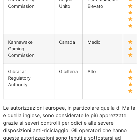
Commission
Unito
Elevato
Kahnawake
Canada
Medio
Gaming
Commission
Gibraltar
Gibilterra
Alto
Regulatory
Authority
Le autorizzazioni europee, in particolare quella di Malta
e quella inglese, sono considerate le più apprezzate
grazie ai severi controlli periodici e alle severe
disposizioni anti-riciclaggio. Gli operatori che hanno
queste autorizzazioni sono tenuti a sottostarsi ad