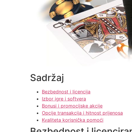
Sadržaj
Bezbednost i licencija
Izbor igre i softvera
Bonusi i promocijske akcije
Opcije transakcija i hitnost prijenosa
Kvaliteta korisnička pomoći
Bezbednost i licencira