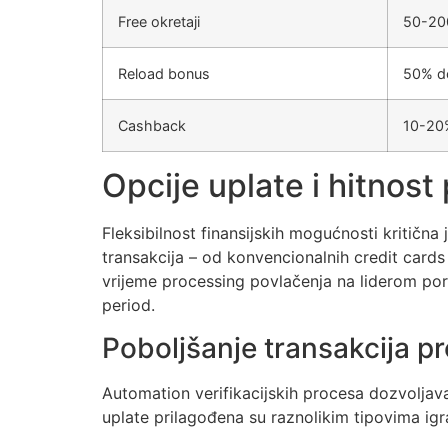
Free okretaji
50-20
Reload bonus
50% d
Cashback
10-20
Opcije uplate i hitnost
Fleksibilnost finansijskih mogućnosti kritičn
transakcija – od konvencionalnih credit cards
vrijeme processing povlačenja na liderom por
period.
Poboljšanje transakcija p
Automation verifikacijskih procesa dozvoljav
uplate prilagođena su raznolikim tipovima i