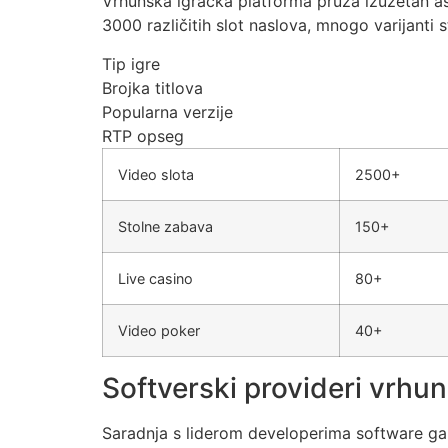
Vrhunska igračka platforma pruža izuzetan as
3000 različitih slot naslova, mnogo varijanti s
Tip igre
Brojka titlova
Popularna verzije
RTP opseg
Video slota
2500+
Stolne zabava
150+
Live casino
80+
Video poker
40+
Softverski provideri vrhu
Saradnja s liderom developerima software gar