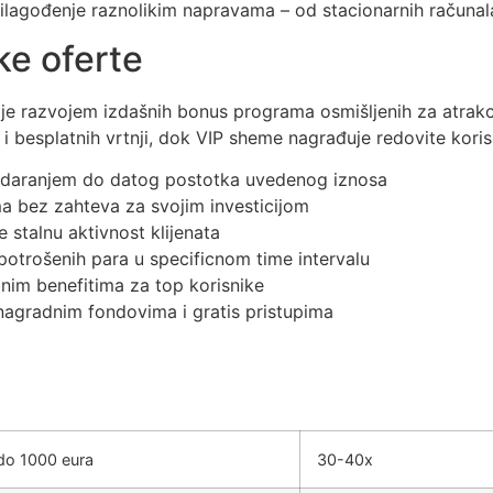
prilagođenje raznolikim napravama – od stacionarnih računal
ke oferte
 je razvojem izdašnih bonus programa osmišljenih za atrakc
i besplatnih vrtnji, dok VIP sheme nagrađuje redovite koris
dudaranjem do datog postotka uvedenog iznosa
ma bez zahteva za svojim investicijom
 stalnu aktivnost klijenata
otrošenih para u specificnom time intervalu
bnim benefitima za top korisnike
nagradnim fondovima i gratis pristupima
do 1000 eura
30-40x