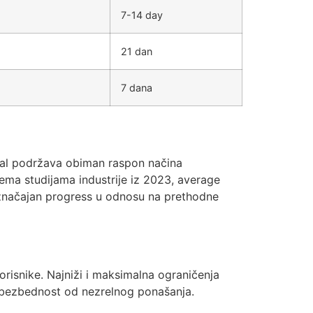
7-14 day
21 dan
7 dana
ortal podržava obiman raspon načina
rema studijama industrije iz 2023, average
i značajan progress u odnosu na prethodne
risnike. Najniži i maksimalna ograničenja
u bezbednost od nezrelnog ponašanja.