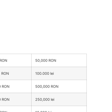
 RON
50,000 RON
0 RON
100.000 lei
0 RON
500,000 RON
0 RON
250,000 lei