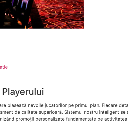
ație
 Playerului
re plasează nevoile jucătorilor pe primul plan. Fiecare detal
tisment de calitate superioară. Sistemul nostru inteligent s
urnizând promoții personalizate fundamentate pe activitatea 