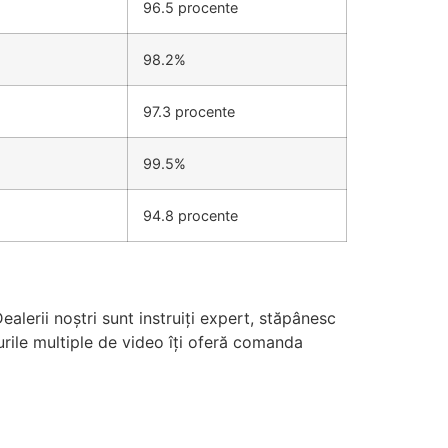
96.5 procente
98.2%
97.3 procente
99.5%
94.8 procente
alerii noștri sunt instruiți expert, stăpânesc
rile multiple de video îți oferă comanda