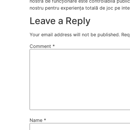
nostră de funcționare este controlabilă public,
nostru pentru experiența totală de joc pe inter
Leave a Reply
Your email address will not be published.
Req
Comment
*
Name
*