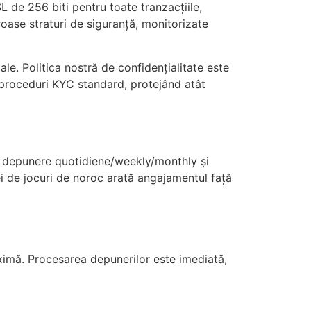
L de 256 biti pentru toate tranzacțiile,
roase straturi de siguranță, monitorizate
le. Politica nostră de confidențialitate este
in proceduri KYC standard, protejând atât
e depunere quotidiene/weekly/monthly și
i de jocuri de noroc arată angajamentul față
ximă. Procesarea depunerilor este imediată,