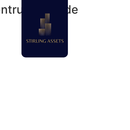
ntru Jocuri de