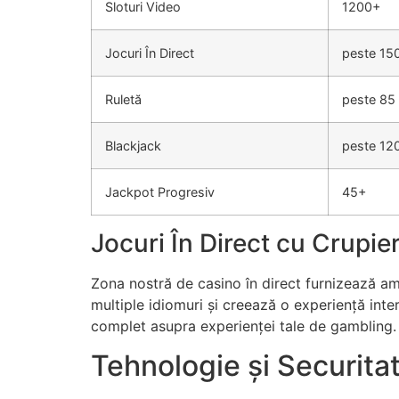
Sloturi Video
1200+
Jocuri În Direct
peste 15
Ruletă
peste 85
Blackjack
peste 12
Jackpot Progresiv
45+
Jocuri În Direct cu Crupier
Zona nostră de casino în direct furnizează ambi
multiple idiomuri și creează o experiență int
complet asupra experienței tale de gambling.
Tehnologie și Securita