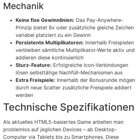
Mechanik
Keine fixe Gewinnlinien:
Das Pay-Anywhere-
Prinzip bietet 8x oder zusätzliche gleiche Zeichen
variabel platziert zu ein Gewinn
Persistente Multiplikatoren:
Innerhalb Freispielen
verbleiben sämtliche Multiplikator-Werte aktiv und
addieren diese kontinuierlich
Sturz-Feature:
Erfolgreiche Icon-Verbindungen
lösen selbsttätige Nachfüll-Mechanismen aus
Extra Freispiele:
Innerhalb der Bonusrunde mögen
durch neue Scatter zusätzliche Freispiele addiert
werden
Technische Spezifikationen
Als aktuelles HTML5-basiertes Game arbeiten man
problemlos auf jeglichen Devices – ab Desktop-
Computer via Tablets bis zu Smartphones. Diese