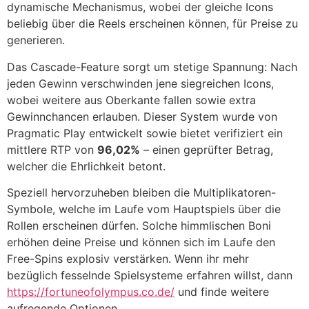
dynamische Mechanismus, wobei der gleiche Icons
beliebig über die Reels erscheinen können, für Preise zu
generieren.
Das Cascade-Feature sorgt um stetige Spannung: Nach
jeden Gewinn verschwinden jene siegreichen Icons,
wobei weitere aus Oberkante fallen sowie extra
Gewinnchancen erlauben. Dieser System wurde von
Pragmatic Play entwickelt sowie bietet verifiziert ein
mittlere RTP von
96,02%
– einen geprüfter Betrag,
welcher die Ehrlichkeit betont.
Speziell hervorzuheben bleiben die Multiplikatoren-
Symbole, welche im Laufe vom Hauptspiels über die
Rollen erscheinen dürfen. Solche himmlischen Boni
erhöhen deine Preise und können sich im Laufe den
Free-Spins explosiv verstärken. Wenn ihr mehr
bezüglich fesselnde Spielsysteme erfahren willst, dann
https://fortuneofolympus.co.de/
und finde weitere
aufregende Optionen.