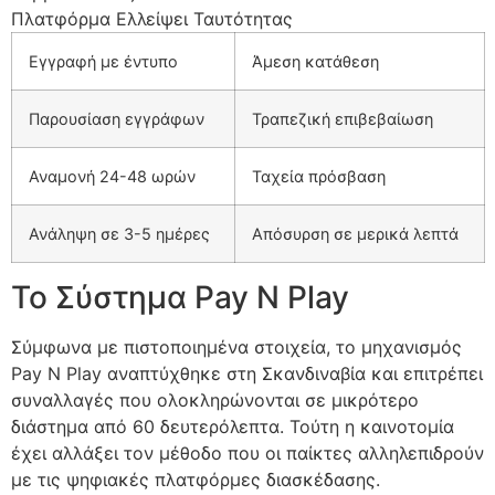
Πλατφόρμα Ελλείψει Ταυτότητας
Εγγραφή με έντυπο
Άμεση κατάθεση
Παρουσίαση εγγράφων
Τραπεζική επιβεβαίωση
Αναμονή 24-48 ωρών
Ταχεία πρόσβαση
Ανάληψη σε 3-5 ημέρες
Απόσυρση σε μερικά λεπτά
Το Σύστημα Pay N Play
Σύμφωνα με πιστοποιημένα στοιχεία, το μηχανισμός
Pay N Play αναπτύχθηκε στη Σκανδιναβία και επιτρέπει
συναλλαγές που ολοκληρώνονται σε μικρότερο
διάστημα από 60 δευτερόλεπτα. Τούτη η καινοτομία
έχει αλλάξει τον μέθοδο που οι παίκτες αλληλεπιδρούν
με τις ψηφιακές πλατφόρμες διασκέδασης.