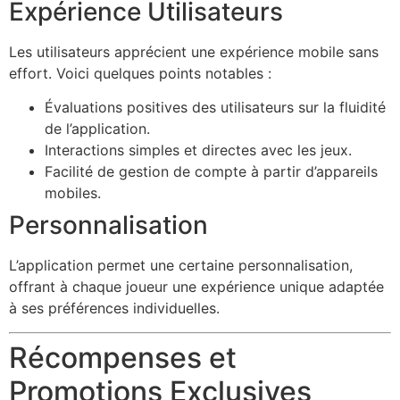
Expérience Utilisateurs
Les utilisateurs apprécient une expérience mobile sans
effort. Voici quelques points notables :
Évaluations positives des utilisateurs sur la fluidité
de l’application.
Interactions simples et directes avec les jeux.
Facilité de gestion de compte à partir d’appareils
mobiles.
Personnalisation
L’application permet une certaine personnalisation,
offrant à chaque joueur une expérience unique adaptée
à ses préférences individuelles.
Récompenses et
Promotions Exclusives