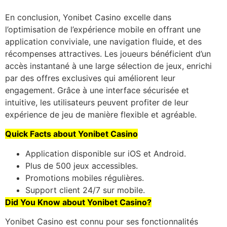
En conclusion, Yonibet Casino excelle dans
l’optimisation de l’expérience mobile en offrant une
application conviviale, une navigation fluide, et des
récompenses attractives. Les joueurs bénéficient d’un
accès instantané à une large sélection de jeux, enrichi
par des offres exclusives qui améliorent leur
engagement. Grâce à une interface sécurisée et
intuitive, les utilisateurs peuvent profiter de leur
expérience de jeu de manière flexible et agréable.
Quick Facts about Yonibet Casino
Application disponible sur iOS et Android.
Plus de 500 jeux accessibles.
Promotions mobiles régulières.
Support client 24/7 sur mobile.
Did You Know about Yonibet Casino?
Yonibet Casino est connu pour ses fonctionnalités