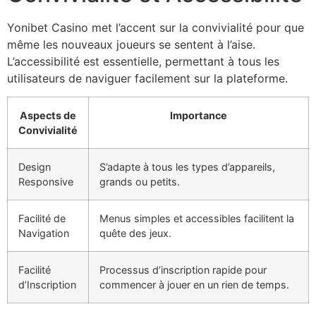
Yonibet Casino met l’accent sur la convivialité pour que
même les nouveaux joueurs se sentent à l’aise.
L’accessibilité est essentielle, permettant à tous les
utilisateurs de naviguer facilement sur la plateforme.
Aspects de
Importance
Convivialité
Design
S’adapte à tous les types d’appareils,
Responsive
grands ou petits.
Facilité de
Menus simples et accessibles facilitent la
Navigation
quête des jeux.
Facilité
Processus d’inscription rapide pour
d’Inscription
commencer à jouer en un rien de temps.