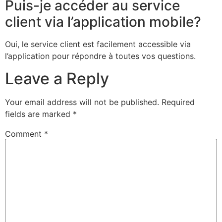
Puis-je accéder au service
client via l’application mobile?
Oui, le service client est facilement accessible via
l’application pour répondre à toutes vos questions.
Leave a Reply
Your email address will not be published.
Required
fields are marked
*
Comment
*