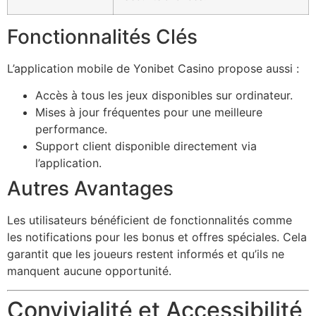
Fonctionnalités Clés
L’application mobile de Yonibet Casino propose aussi :
Accès à tous les jeux disponibles sur ordinateur.
Mises à jour fréquentes pour une meilleure
performance.
Support client disponible directement via
l’application.
Autres Avantages
Les utilisateurs bénéficient de fonctionnalités comme
les notifications pour les bonus et offres spéciales. Cela
garantit que les joueurs restent informés et qu’ils ne
manquent aucune opportunité.
Convivialité et Accessibilité