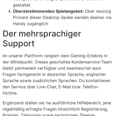
gestaltet
Übereinstimmendes Spielangebot:
Über neunzig
Prozent dieser Desktop-Spiele werden ebenso via
Handy zugänglich
Der mehrsprachiger
Support
Im unserer Plattform rangiert dein Gaming-Erlebnis in
der Mittelpunkt. Dieses geschultes Kundenservice-Team
bleibt permanent verfügbar und beantwortet eure
Fragen fachgerecht in deutscher Sprache, englischer
Sprache sowie zusätzlichen Sprachen. Du kontaktieren
den Service über Live-Chat, E-Mail bzw. Telefon-
Hotline.
Ergänzend stellen sie ‘ne ausführliche Hilfebereich, jene
regelmäßig erfragte Fragen hinsichtlich Registrierung,
Prämien, Zahlungen sowie technischen Themen