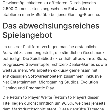
Gewinnmöglichkeiten zu offerieren. Durch jenseits
2.500 Games seitens angesehenen Entwicklern
etablieren man Maßstäbe bei jener Gaming-Branche.
Das abwechslungsreiches
Spielangebot
Im unserer Plattform verfügen man ‘ne erstaunliche
Auswahl zusammengestellt, die sämtlichen Geschmack
befriedigt. Die Spielbibliothek enthält altbewährte Slots,
progressive Gewinntöpfe, Echtzeit-Dealer-Games sowie
weitaus mehr. Wir arbeiten exklusiv gemeinsam mit
erstklassigen Softwareanbietern zusammen, inklusive
Net Entertainment, Microgaming Studios, Evolution
Gaming und Pragmatic Play.
Die Return to Player Werte (Return to Player) dieser
Titel liegen durchschnittlich um 96.5%, welches jenseits
dem Marktdurchschnitt steht. Diese geprüfte Tatsache