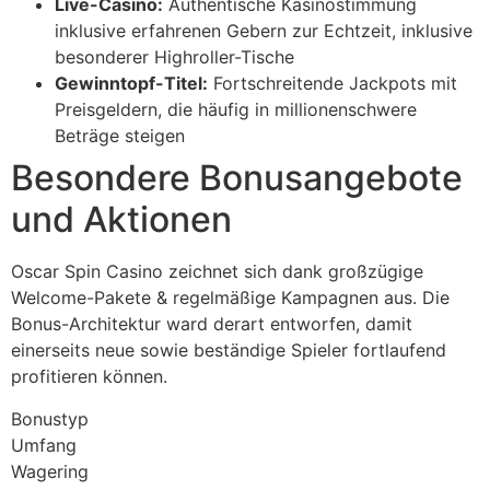
Live-Casino:
Authentische Kasinostimmung
inklusive erfahrenen Gebern zur Echtzeit, inklusive
besonderer Highroller-Tische
Gewinntopf-Titel:
Fortschreitende Jackpots mit
Preisgeldern, die häufig in millionenschwere
Beträge steigen
Besondere Bonusangebote
und Aktionen
Oscar Spin Casino zeichnet sich dank großzügige
Welcome-Pakete & regelmäßige Kampagnen aus. Die
Bonus-Architektur ward derart entworfen, damit
einerseits neue sowie beständige Spieler fortlaufend
profitieren können.
Bonustyp
Umfang
Wagering