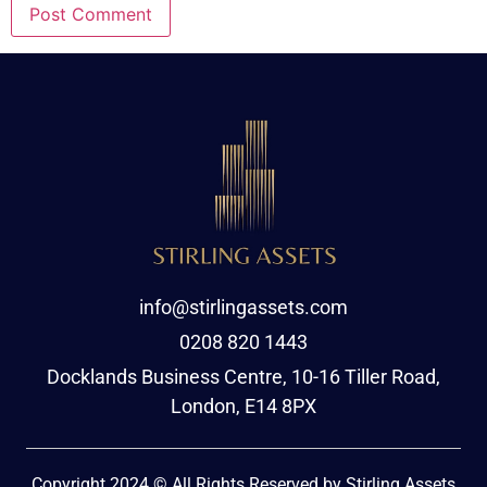
info@stirlingassets.com
0208 820 1443
Docklands Business Centre, 10-16 Tiller Road,
London, E14 8PX
Copyright 2024 © All Rights Reserved by Stirling Assets