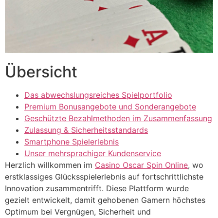
Übersicht
Das abwechslungsreiches Spielportfolio
Premium Bonusangebote und Sonderangebote
Geschützte Bezahlmethoden im Zusammenfassung
Zulassung & Sicherheitsstandards
Smartphone Spielerlebnis
Unser mehrsprachiger Kundenservice
Herzlich willkommen im
Casino Oscar Spin Online
, wo
erstklassiges Glücksspielerlebnis auf fortschrittlichste
Innovation zusammentrifft. Diese Plattform wurde
gezielt entwickelt, damit gehobenen Gamern höchstes
Optimum bei Vergnügen, Sicherheit und