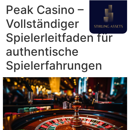
Peak Casino –
Vollständiger
Spielerleitfaden für
authentische
Spielerfahrungen