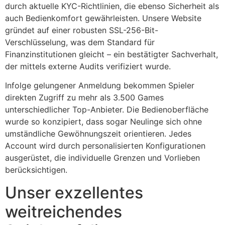
durch aktuelle KYC-Richtlinien, die ebenso Sicherheit als
auch Bedienkomfort gewährleisten. Unsere Website
gründet auf einer robusten SSL-256-Bit-
Verschlüsselung, was dem Standard für
Finanzinstitutionen gleicht – ein bestätigter Sachverhalt,
der mittels externe Audits verifiziert wurde.
Infolge gelungener Anmeldung bekommen Spieler
direkten Zugriff zu mehr als 3.500 Games
unterschiedlicher Top-Anbieter. Die Bedienoberfläche
wurde so konzipiert, dass sogar Neulinge sich ohne
umständliche Gewöhnungszeit orientieren. Jedes
Account wird durch personalisierten Konfigurationen
ausgerüstet, die individuelle Grenzen und Vorlieben
berücksichtigen.
Unser exzellentes
weitreichendes