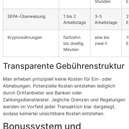
Stunden
E
SEPA-Überweisung
1 bis 2
3-5
2
Arbeitstage
Arbeitstage
E
Kryptowährungen
fünfzehn
eine bis
1
bis dreißig
zwei h
E
Minuten
Transparente Gebührenstruktur
Man erheben prinzipiell keine Kosten für Ein- oder
Abhebungen. Potenzielle Kosten entstehen lediglich
durch Drittanbieter wie Banken oder
Zahlungsdienstleister. Jegliche Grenzen und Regelungen
werden im Vorfeld jeder Transaktion klar dargelegt,
sodass keinerlei unsichtbare Kosten entstehen.
Bonussystem und