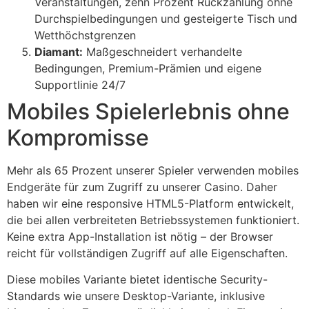
Veranstaltungen, zehn Prozent Rückzahlung ohne
Durchspielbedingungen und gesteigerte Tisch und
Wetthöchstgrenzen
Diamant:
Maßgeschneidert verhandelte
Bedingungen, Premium-Prämien und eigene
Supportlinie 24/7
Mobiles Spielerlebnis ohne
Kompromisse
Mehr als 65 Prozent unserer Spieler verwenden mobiles
Endgeräte für zum Zugriff zu unserer Casino. Daher
haben wir eine responsive HTML5-Platform entwickelt,
die bei allen verbreiteten Betriebssystemen funktioniert.
Keine extra App-Installation ist nötig – der Browser
reicht für vollständigen Zugriff auf alle Eigenschaften.
Diese mobiles Variante bietet identische Security-
Standards wie unsere Desktop-Variante, inklusive