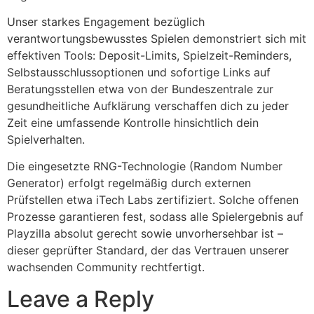
Unser starkes Engagement bezüglich
verantwortungsbewusstes Spielen demonstriert sich mit
effektiven Tools: Deposit-Limits, Spielzeit-Reminders,
Selbstausschlussoptionen und sofortige Links auf
Beratungsstellen etwa von der Bundeszentrale zur
gesundheitliche Aufklärung verschaffen dich zu jeder
Zeit eine umfassende Kontrolle hinsichtlich dein
Spielverhalten.
Die eingesetzte RNG-Technologie (Random Number
Generator) erfolgt regelmäßig durch externen
Prüfstellen etwa iTech Labs zertifiziert. Solche offenen
Prozesse garantieren fest, sodass alle Spielergebnis auf
Playzilla absolut gerecht sowie unvorhersehbar ist –
dieser geprüfter Standard, der das Vertrauen unserer
wachsenden Community rechtfertigt.
Leave a Reply