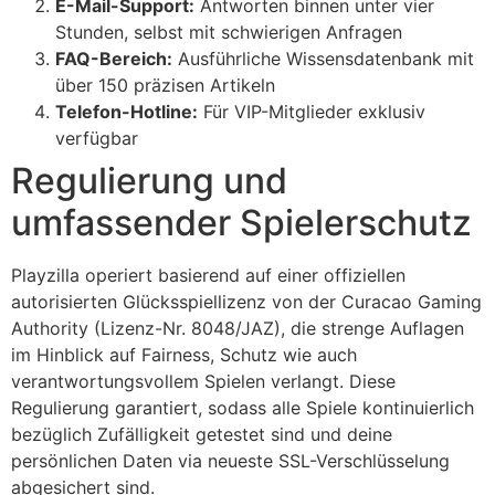
E-Mail-Support:
Antworten binnen unter vier
Stunden, selbst mit schwierigen Anfragen
FAQ-Bereich:
Ausführliche Wissensdatenbank mit
über 150 präzisen Artikeln
Telefon-Hotline:
Für VIP-Mitglieder exklusiv
verfügbar
Regulierung und
umfassender Spielerschutz
Playzilla operiert basierend auf einer offiziellen
autorisierten Glücksspiellizenz von der Curacao Gaming
Authority (Lizenz-Nr. 8048/JAZ), die strenge Auflagen
im Hinblick auf Fairness, Schutz wie auch
verantwortungsvollem Spielen verlangt. Diese
Regulierung garantiert, sodass alle Spiele kontinuierlich
bezüglich Zufälligkeit getestet sind und deine
persönlichen Daten via neueste SSL-Verschlüsselung
abgesichert sind.