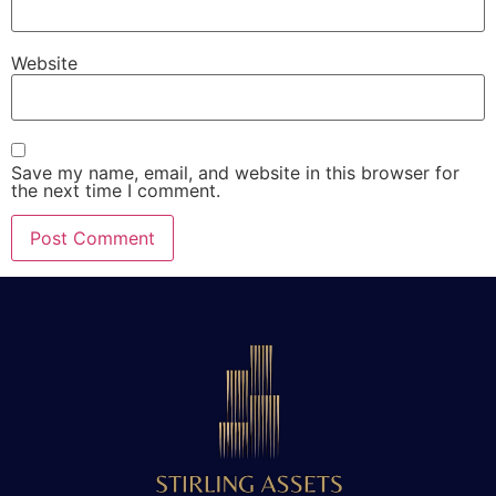
Website
Save my name, email, and website in this browser for
the next time I comment.