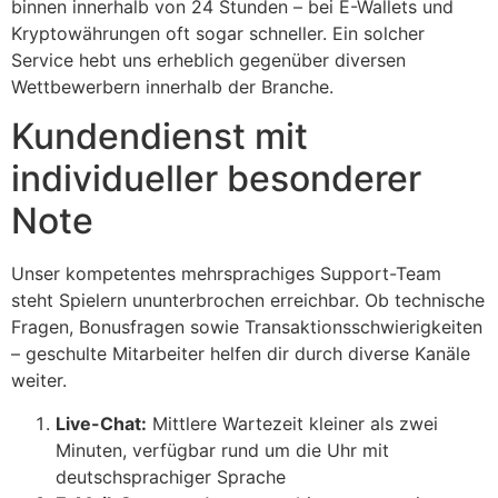
binnen innerhalb von 24 Stunden – bei E-Wallets und
Kryptowährungen oft sogar schneller. Ein solcher
Service hebt uns erheblich gegenüber diversen
Wettbewerbern innerhalb der Branche.
Kundendienst mit
individueller besonderer
Note
Unser kompetentes mehrsprachiges Support-Team
steht Spielern ununterbrochen erreichbar. Ob technische
Fragen, Bonusfragen sowie Transaktionsschwierigkeiten
– geschulte Mitarbeiter helfen dir durch diverse Kanäle
weiter.
Live-Chat:
Mittlere Wartezeit kleiner als zwei
Minuten, verfügbar rund um die Uhr mit
deutschsprachiger Sprache