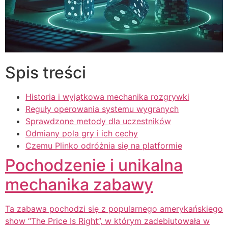
Spis treści
Historia i wyjątkowa mechanika rozgrywki
Reguły operowania systemu wygranych
Sprawdzone metody dla uczestników
Odmiany pola gry i ich cechy
Czemu Plinko odróżnia się na platformie
Pochodzenie i unikalna
mechanika zabawy
Ta zabawa pochodzi się z popularnego amerykańskiego
show “The Price Is Right”, w którym zadebiutowała w