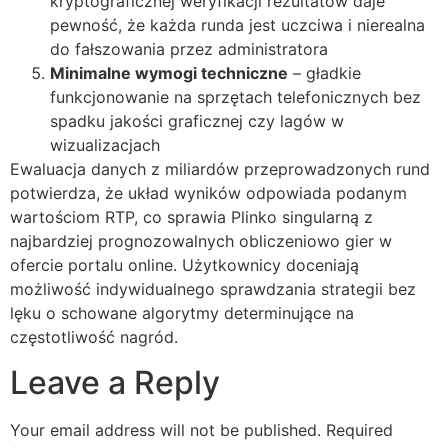
kryptograficznej weryfikacji rezultatów daje
pewność, że każda runda jest uczciwa i nierealna
do fałszowania przez administratora
Minimalne wymogi techniczne
– gładkie
funkcjonowanie na sprzętach telefonicznych bez
spadku jakości graficznej czy lagów w
wizualizacjach
Ewaluacja danych z miliardów przeprowadzonych rund
potwierdza, że układ wyników odpowiada podanym
wartościom RTP, co sprawia Plinko singularną z
najbardziej prognozowalnych obliczeniowo gier w
ofercie portalu online. Użytkownicy doceniają
możliwość indywidualnego sprawdzania strategii bez
lęku o schowane algorytmy determinujące na
częstotliwość nagród.
Leave a Reply
Your email address will not be published.
Required