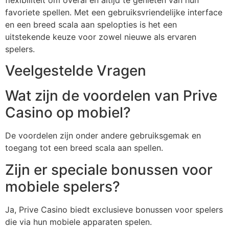
favoriete spellen. Met een gebruiksvriendelijke interface
en een breed scala aan spelopties is het een
uitstekende keuze voor zowel nieuwe als ervaren
spelers.
Veelgestelde Vragen
Wat zijn de voordelen van Prive
Casino op mobiel?
De voordelen zijn onder andere gebruiksgemak en
toegang tot een breed scala aan spellen.
Zijn er speciale bonussen voor
mobiele spelers?
Ja, Prive Casino biedt exclusieve bonussen voor spelers
die via hun mobiele apparaten spelen.