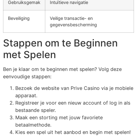
Gebruiksgemak
Intuïtieve navigatie
Beveiliging
Veilige transactie- en
gegevensbescherming
Stappen om te Beginnen
met Spelen
Ben je klaar om te beginnen met spelen? Volg deze
eenvoudige stappen:
Bezoek de website van Prive Casino via je mobiele
apparaat.
Registreer je voor een nieuw account of log in als
bestaande speler.
Maak een storting met jouw favoriete
betaalmethode.
Kies een spel uit het aanbod en begin met spelen!