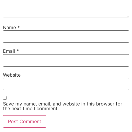
Name
*
Email
*
Website
Save my name, email, and website in this browser for
the next time I comment.