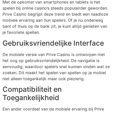
Met de opkomst van smartphones en tablets is het
spelen bij online casino’s steeds populairder geworden.
Prive Casino begrijpt deze trend en biedt een naadloze
mobiele ervaring aan hun spelers. Of je nu onderweg
bent of thuis op de bank zit, je kunt altijd genieten van
je favoriete spellen.
Gebruiksvriendelijke Interface
De mobiele versie van Prive Casino is ontworpen met
het oog op gebruiksvriendelijkheid. De navigatie is
eenvoudig, waardoor spelers snel kunnen vinden wat ze
zoeken. Dit maakt het spelen van spellen op je mobiel
niet alleen toegankelijk maar ook plezierig.
Compatibiliteit en
Toegankelijkheid
Een ander voordeel van de mobiele ervaring bij Prive