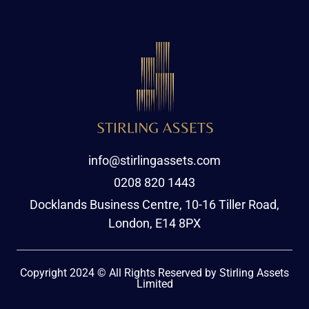
info@stirlingassets.com
0208 820 1443
Docklands Business Centre, 10-16 Tiller Road,
London, E14 8PX
Copyright 2024 © All Rights Reserved by Stirling Assets
Limited