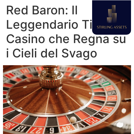
Red Baron: Il
Leggendario Titolo di
Casino che Regna su
i Cieli del Svago