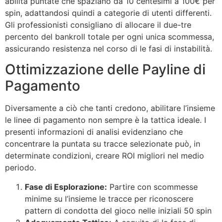
abilita puntate che spaziano da 10 centesimi a 100€ per
spin, adattandosi quindi a categorie di utenti differenti.
Gli professionisti consigliano di allocare il due-tre
percento del bankroll totale per ogni unica scommessa,
assicurando resistenza nel corso di le fasi di instabilità.
Ottimizzazione delle Payline di
Pagamento
Diversamente a ciò che tanti credono, abilitare l’insieme
le linee di pagamento non sempre è la tattica ideale. I
presenti informazioni di analisi evidenziano che
concentrare la puntata su tracce selezionate può, in
determinate condizioni, creare ROI migliori nel medio
periodo.
Fase di Esplorazione:
Partire con scommesse
minime su l’insieme le tracce per riconoscere
pattern di condotta del gioco nelle iniziali 50 spin