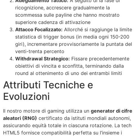
Adeguamento Tattico:
A seguito di la fase di
ricognizione, accrescere gradualmente la
scommessa sulle payline che hanno mostrato
superiore cadenza di attivazione
Attacco Focalizzato:
Allorché si raggiunge la limite
statistica di trigger bonus (in media ogni 150-200
giri), incrementare provvisoriamente la puntata del
venti-trenta percento
Withdrawal Strategico:
Fissare precedentemente
obiettivi di vincita e sconfitta, terminando dalla
round al ottenimento di uno dei entrambi limiti
Attributi Tecniche e
Evoluzioni
Il nostro motore di gaming utilizza un
generator di cifre
aleatori (RNG)
certificato da istituti mondiali autonomi,
assicurando equità totale in ciascuna rotazione. La tech
HTML5 fornisce compatibilità perfetta su l’insieme i