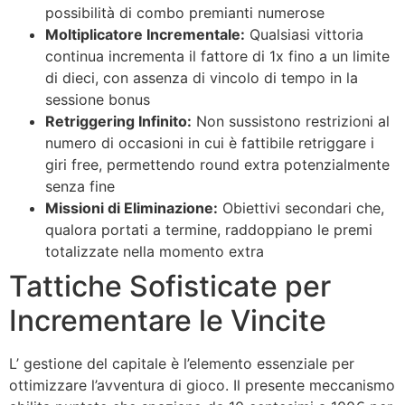
possibilità di combo premianti numerose
Moltiplicatore Incrementale:
Qualsiasi vittoria
continua incrementa il fattore di 1x fino a un limite
di dieci, con assenza di vincolo di tempo in la
sessione bonus
Retriggering Infinito:
Non sussistono restrizioni al
numero di occasioni in cui è fattibile retriggare i
giri free, permettendo round extra potenzialmente
senza fine
Missioni di Eliminazione:
Obiettivi secondari che,
qualora portati a termine, raddoppiano le premi
totalizzate nella momento extra
Tattiche Sofisticate per
Incrementare le Vincite
L’ gestione del capitale è l’elemento essenziale per
ottimizzare l’avventura di gioco. Il presente meccanismo