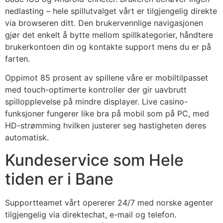
nedlasting – hele spillutvalget vårt er tilgjengelig direkte
via browseren ditt. Den brukervennlige navigasjonen
gjør det enkelt å bytte mellom spillkategorier, håndtere
brukerkontoen din og kontakte support mens du er på
farten.
Oppimot 85 prosent av spillene våre er mobiltilpasset
med touch-optimerte kontroller der gir uavbrutt
spillopplevelse på mindre displayer. Live casino-
funksjoner fungerer like bra på mobil som på PC, med
HD-strømming hvilken justerer seg hastigheten deres
automatisk.
Kundeservice som Hele
tiden er i Bane
Supportteamet vårt opererer 24/7 med norske agenter
tilgjengelig via direktechat, e-mail og telefon.