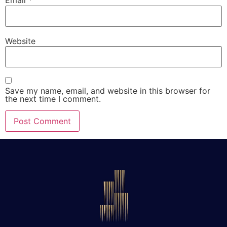
Email
*
Website
Save my name, email, and website in this browser for
the next time I comment.