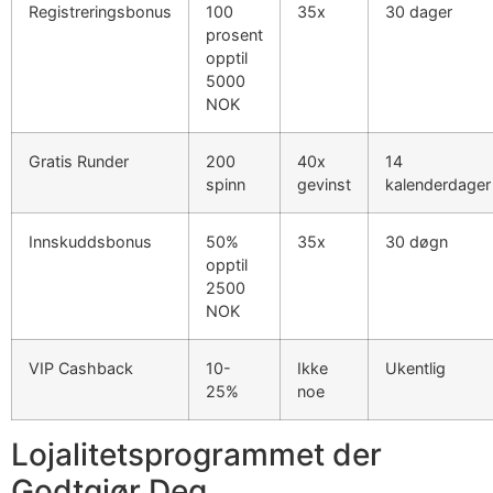
Registreringsbonus
100
35x
30 dager
prosent
opptil
5000
NOK
Gratis Runder
200
40x
14
spinn
gevinst
kalenderdager
Innskuddsbonus
50%
35x
30 døgn
opptil
2500
NOK
VIP Cashback
10-
Ikke
Ukentlig
25%
noe
Lojalitetsprogrammet der
Godtgjør Deg