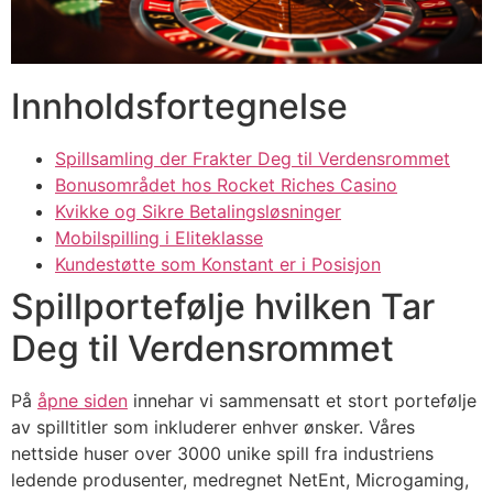
Innholdsfortegnelse
Spillsamling der Frakter Deg til Verdensrommet
Bonusområdet hos Rocket Riches Casino
Kvikke og Sikre Betalingsløsninger
Mobilspilling i Eliteklasse
Kundestøtte som Konstant er i Posisjon
Spillportefølje hvilken Tar
Deg til Verdensrommet
På
åpne siden
innehar vi sammensatt et stort portefølje
av spilltitler som inkluderer enhver ønsker. Våres
nettside huser over 3000 unike spill fra industriens
ledende produsenter, medregnet NetEnt, Microgaming,