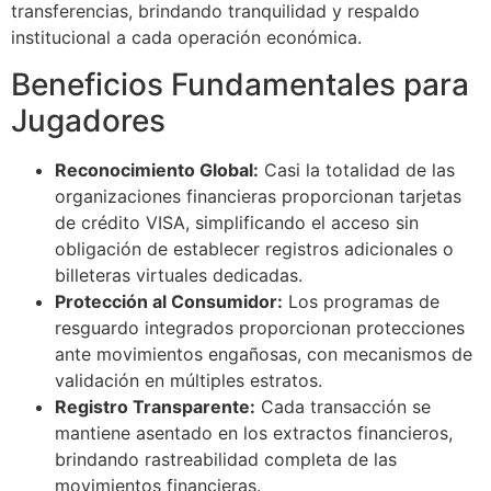
transferencias, brindando tranquilidad y respaldo
institucional a cada operación económica.
Beneficios Fundamentales para
Jugadores
Reconocimiento Global:
Casi la totalidad de las
organizaciones financieras proporcionan tarjetas
de crédito VISA, simplificando el acceso sin
obligación de establecer registros adicionales o
billeteras virtuales dedicadas.
Protección al Consumidor:
Los programas de
resguardo integrados proporcionan protecciones
ante movimientos engañosas, con mecanismos de
validación en múltiples estratos.
Registro Transparente:
Cada transacción se
mantiene asentado en los extractos financieros,
brindando rastreabilidad completa de las
movimientos financieras.