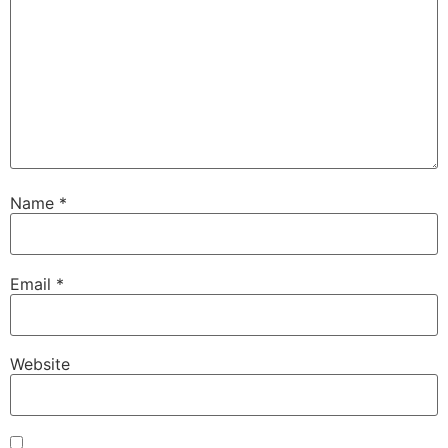
Name
*
Email
*
Website