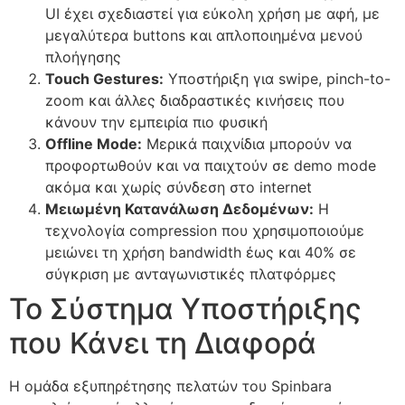
UI έχει σχεδιαστεί για εύκολη χρήση με αφή, με
μεγαλύτερα buttons και απλοποιημένα μενού
πλοήγησης
Touch Gestures:
Υποστήριξη για swipe, pinch-to-
zoom και άλλες διαδραστικές κινήσεις που
κάνουν την εμπειρία πιο φυσική
Offline Mode:
Μερικά παιχνίδια μπορούν να
προφορτωθούν και να παιχτούν σε demo mode
ακόμα και χωρίς σύνδεση στο internet
Μειωμένη Κατανάλωση Δεδομένων:
Η
τεχνολογία compression που χρησιμοποιούμε
μειώνει τη χρήση bandwidth έως και 40% σε
σύγκριση με ανταγωνιστικές πλατφόρμες
Το Σύστημα Υποστήριξης
που Κάνει τη Διαφορά
Η ομάδα εξυπηρέτησης πελατών του Spinbara