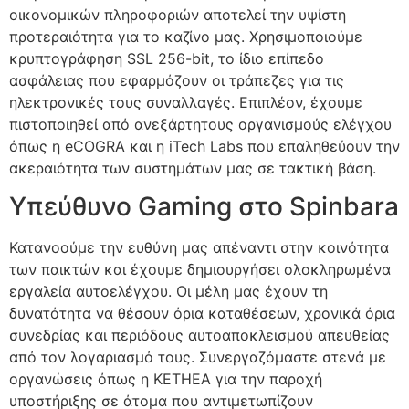
οικονομικών πληροφοριών αποτελεί την υψίστη
προτεραιότητα για το καζίνο μας. Χρησιμοποιούμε
κρυπτογράφηση SSL 256-bit, το ίδιο επίπεδο
ασφάλειας που εφαρμόζουν οι τράπεζες για τις
ηλεκτρονικές τους συναλλαγές. Επιπλέον, έχουμε
πιστοποιηθεί από ανεξάρτητους οργανισμούς ελέγχου
όπως η eCOGRA και η iTech Labs που επαληθεύουν την
ακεραιότητα των συστημάτων μας σε τακτική βάση.
Υπεύθυνο Gaming στο Spinbara
Κατανοούμε την ευθύνη μας απέναντι στην κοινότητα
των παικτών και έχουμε δημιουργήσει ολοκληρωμένα
εργαλεία αυτοελέγχου. Οι μέλη μας έχουν τη
δυνατότητα να θέσουν όρια καταθέσεων, χρονικά όρια
συνεδρίας και περιόδους αυτοαποκλεισμού απευθείας
από τον λογαριασμό τους. Συνεργαζόμαστε στενά με
οργανώσεις όπως η KETHEA για την παροχή
υποστήριξης σε άτομα που αντιμετωπίζουν