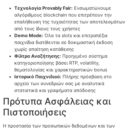
Τεχνολογία Provably Fair:
Ενσωματώνουμε
αλγόριθμους blockchain που επιτρέπουν την
επαλήθευση της τυχαιότητας των αποτελεσμάτων
από τους ίδιους τους χρήστες
Demo Mode:
Όλα τα slots και επιτραπέζια
παιχνίδια διατίθενται σε δοκιμαστική έκδοση
χωρίς απαίτηση κατάθεσης
Φίλτρα Αναζήτησης:
Προηγμένο σύστημα
κατηγοριοποίησης βάσει RTP, volatility,
θεματολογίας και χαρακτηριστικών bonus
Ιστορικό Παιχνιδιού:
Πλήρης πρόσβαση στο
αρχείο των συνεδριών σας με αναλυτικά
στατιστικά και γραφήματα απόδοσης
Πρότυπα Ασφάλειας και
Πιστοποιήσεις
Η προστασία των προσωπικών δεδομένων και των