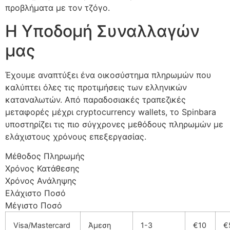
προβλήματα με τον τζόγο.
Η Υποδομή Συναλλαγών
μας
Έχουμε αναπτύξει ένα οικοσύστημα πληρωμών που
καλύπτει όλες τις προτιμήσεις των ελληνικών
καταναλωτών. Από παραδοσιακές τραπεζικές
μεταφορές μέχρι cryptocurrency wallets, το Spinbara
υποστηρίζει τις πιο σύγχρονες μεθόδους πληρωμών με
ελάχιστους χρόνους επεξεργασίας.
Μέθοδος Πληρωμής
Χρόνος Κατάθεσης
Χρόνος Ανάληψης
Ελάχιστο Ποσό
Μέγιστο Ποσό
Visa/Mastercard
Άμεση
1-3
€10
€