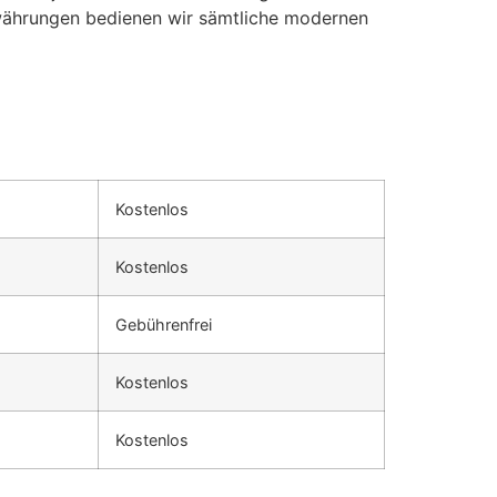
ptowährungen bedienen wir sämtliche modernen
Kostenlos
Kostenlos
Gebührenfrei
Kostenlos
Kostenlos