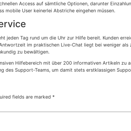
 schnellen Access auf sämtliche Optionen, darunter Einzah
ss mobile User keinerlei Abstriche eingehen müssen.
ervice
ht jeden Tag rund um die Uhr zur Hilfe bereit. Kunden errei
e Antwortzeit im praktischen Live-Chat liegt bei weniger als
hkundig zu bewältigen.
tensiven Hilfebereich mit über 200 informativen Artikeln zu
ung des Support-Teams, um damit stets erstklassigen Suppor
uired fields are marked
*