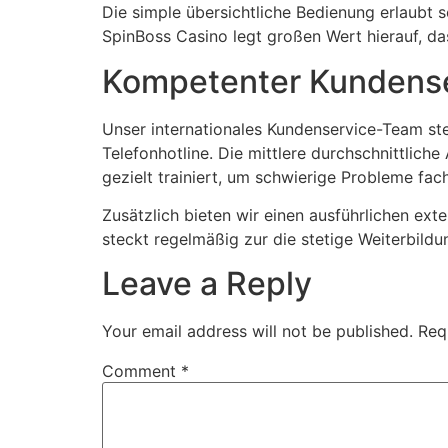
Die simple übersichtliche Bedienung erlaubt
SpinBoss Casino legt großen Wert hierauf, da
Kompetenter Kundens
Unser internationales Kundenservice-Team ste
Telefonhotline. Die mittlere durchschnittlich
gezielt trainiert, um schwierige Probleme fac
Zusätzlich bieten wir einen ausführlichen ex
steckt regelmäßig zur die stetige Weiterbild
Leave a Reply
Your email address will not be published.
Req
Comment
*