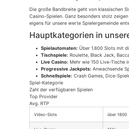
Die große Bandbreite geht von klassischen Sl
Casino-Spielen. Ganz besonders stolz zeigen 
eigens für unsere werte Spielergemeinde entw
Hauptkategorien in unser
Spielautomaten:
Über 1.800 Slots mit d
Tischspiele:
Roulette, Black Jack, Bacca
Live Casino:
Mehr wie 150 Live-Tische i
Progressive Jackpots:
Anwachsende Spi
Schnellspiele:
Crash Games, Dice-Spiele
Spiel-Kategorie
Zahl der verfügbaren Spielen
Top Provider
Avg. RTP
Video-Slots
über 1800