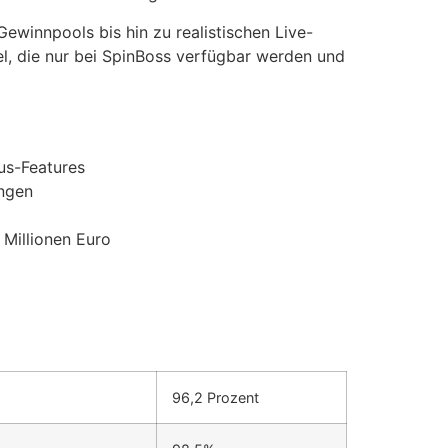
ewinnpools bis hin zu realistischen Live-
el, die nur bei SpinBoss verfügbar werden und
us-Features
ungen
Millionen Euro
96,2 Prozent