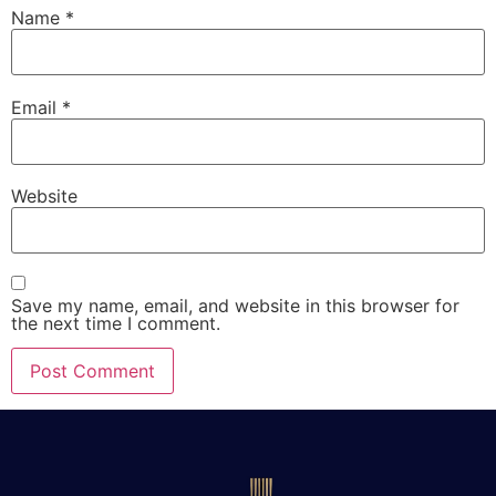
Name
*
Email
*
Website
Save my name, email, and website in this browser for
the next time I comment.