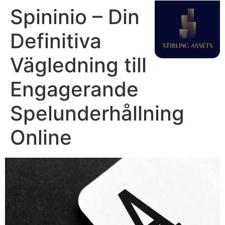
Spininio – Din
Definitiva
Vägledning till
Engagerande
Spelunderhållning
Online