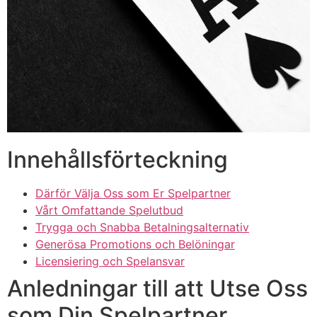
Innehållsförteckning
Därför Välja Oss som Er Spelpartner
Vårt Omfattande Spelutbud
Trygga och Snabba Betalningsalternativ
Generösa Promotions och Belöningar
Licensiering och Spelansvar
Anledningar till att Utse Oss
som Din Spelpartner