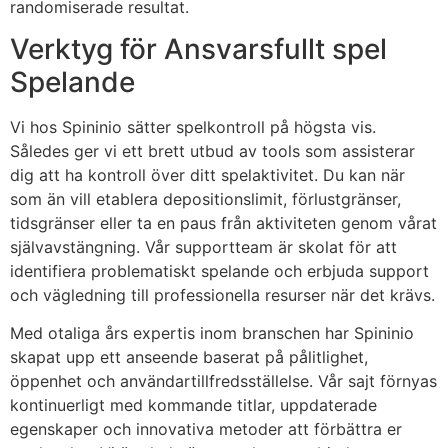
randomiserade resultat.
Verktyg för Ansvarsfullt spel
Spelande
Vi hos Spininio sätter spelkontroll på högsta vis.
Således ger vi ett brett utbud av tools som assisterar
dig att ha kontroll över ditt spelaktivitet. Du kan när
som än vill etablera depositionslimit, förlustgränser,
tidsgränser eller ta en paus från aktiviteten genom vårat
självavstängning. Vår supportteam är skolat för att
identifiera problematiskt spelande och erbjuda support
och vägledning till professionella resurser när det krävs.
Med otaliga års expertis inom branschen har Spininio
skapat upp ett anseende baserat på pålitlighet,
öppenhet och användartillfredsställelse. Vår sajt förnyas
kontinuerligt med kommande titlar, uppdaterade
egenskaper och innovativa metoder att förbättra er