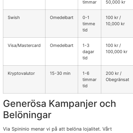
timmar
50,000 kr
Swish
Omedelbart
0-1
100 kr /
timme
10,000 kr
tid
Visa/Mastercard
Omedelbart
1-3
100 kr /
dagar
100,000 kr
tid
Kryptovalutor
15-30 min
1-6
200 kr /
timmar
Obegränsat
tid
Generösa Kampanjer och
Belöningar
Via Spininio menar vi på att belöna lojalitet. Vårt