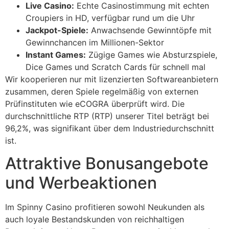
Live Casino:
Echte Casinostimmung mit echten
Croupiers in HD, verfügbar rund um die Uhr
Jackpot-Spiele:
Anwachsende Gewinntöpfe mit
Gewinnchancen im Millionen-Sektor
Instant Games:
Zügige Games wie Absturzspiele,
Dice Games und Scratch Cards für schnell mal
Wir kooperieren nur mit lizenzierten Softwareanbietern
zusammen, deren Spiele regelmäßig von externen
Prüfinstituten wie eCOGRA überprüft wird. Die
durchschnittliche RTP (RTP) unserer Titel beträgt bei
96,2%, was signifikant über dem Industriedurchschnitt
ist.
Attraktive Bonusangebote
und Werbeaktionen
Im Spinny Casino profitieren sowohl Neukunden als
auch loyale Bestandskunden von reichhaltigen