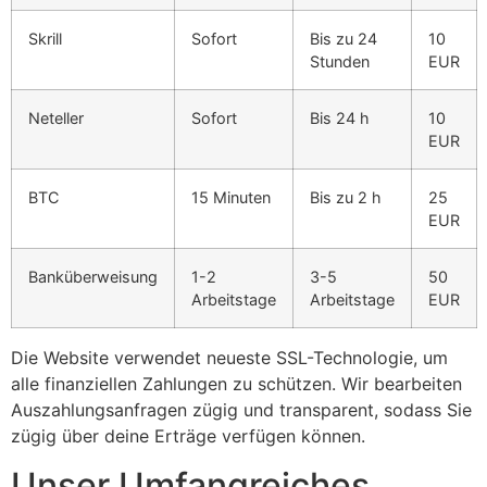
Skrill
Sofort
Bis zu 24
10
Stunden
EUR
Neteller
Sofort
Bis 24 h
10
EUR
BTC
15 Minuten
Bis zu 2 h
25
EUR
Banküberweisung
1-2
3-5
50
Arbeitstage
Arbeitstage
EUR
Die Website verwendet neueste SSL-Technologie, um
alle finanziellen Zahlungen zu schützen. Wir bearbeiten
Auszahlungsanfragen zügig und transparent, sodass Sie
zügig über deine Erträge verfügen können.
Unser Umfangreiches