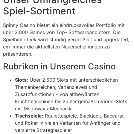
Spiel-Sortiment
Spinny Casino bietet ein eindrucksvolles Portfolio mit
über 3.000 Games von Top- Softwareanbietern. Die
Spielbibliothek wird ständig vergrößert und upgedated,
um immer die aktuellsten Neuerscheinungen zu
präsentieren.
Rubriken in Unserem Casino
Slots:
Über 2.500 Slots mit unterschiedlichen
Themenbereichen, Varianzlevels und
Zusatzfunktionen – von altbewährten
Fruchtmaschinen bis zu zeitgemäßen Video-Slots
mit Megaways-Mechanik
Tischspiele:
Roulettespiele, Blackjack, Baccarat
und Poker in vielen Varianten für Anfänger und
versierte Strategiespieler