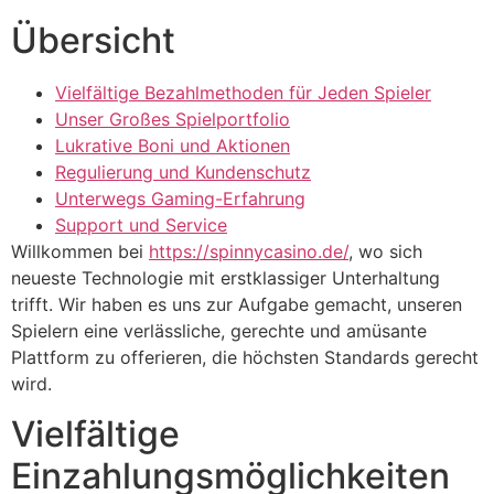
Übersicht
Vielfältige Bezahlmethoden für Jeden Spieler
Unser Großes Spielportfolio
Lukrative Boni und Aktionen
Regulierung und Kundenschutz
Unterwegs Gaming-Erfahrung
Support und Service
Willkommen bei
https://spinnycasino.de/
, wo sich
neueste Technologie mit erstklassiger Unterhaltung
trifft. Wir haben es uns zur Aufgabe gemacht, unseren
Spielern eine verlässliche, gerechte und amüsante
Plattform zu offerieren, die höchsten Standards gerecht
wird.
Vielfältige
Einzahlungsmöglichkeiten