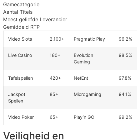
Gamecategorie
Aantal Titels
Meest geliefde Leverancier
Gemiddeld RTP
Video Slots
2.100+
Pragmatic Play
96.2%
Live Casino
180+
Evolution
98.5%
Gaming
Tafelspellen
420+
NetEnt
97.8%
Jackpot
85+
Microgaming
94.1%
Spellen
Video Poker
65+
Play’n GO
99.2%
Veiligheid en