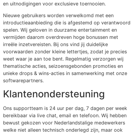
en uitnodigingen voor exclusieve toernooien.
Nieuwe gebruikers worden verwelkomd met een
introductieaanbieding die is afgestemd op verantwoord
spelen. Wij geloven in duurzame entertainment en
vermijden daarom overdreven hoge bonussen met
irreële inzetvereisten. Bij ons vind jij duidelijke
voorwaarden zonder kleine lettertjes, zodat je precies
weet waar je aan toe bent. Regelmatig verzorgen wij
thematische acties, seizoensgebonden promoties en
unieke drops & wins-acties in samenwerking met onze
softwarepartners.
Klantenondersteuning
Ons supportteam is 24 uur per dag, 7 dagen per week
bereikbaar via live chat, email en telefoon. Wij hebben
bewust gekozen voor Nederlandstalige medewerkers
welke niet alleen technisch onderlegd zijn, maar ook