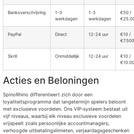
Bankoverschrijving
1-3
1-3
€50 /
werkdagen
werkdagen
€25.0
PayPal
Direct
12-24 uur
€10 /
€7.50
Skrill
Onmiddellijk
12-24 uur
€10 /
€10.0
Acties en Beloningen
SpinoRhino differentieert zich door een
loyaliteitsprogramma dat langetermijn spelers beloont
met exclusieve voordelen. Ons VIP-systeem bestaat uit
vijf niveaus, waarbij elk niveau exclusieve voordelen
vrijspeelt zoals persoonlijke accountmanagers,
verhoogde uitbetalingslimieten, verjaardagsgeschenken