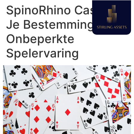
SpinoRhino Casino:
Je Bestemming voor
Onbeperkte
Spelervaring