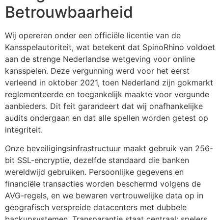
Betrouwbaarheid
Wij opereren onder een officiële licentie van de
Kansspelautoriteit, wat betekent dat SpinoRhino voldoet
aan de strenge Nederlandse wetgeving voor online
kansspelen. Deze vergunning werd voor het eerst
verleend in oktober 2021, toen Nederland zijn gokmarkt
reglementeerde en toegankelijk maakte voor vergunde
aanbieders. Dit feit garandeert dat wij onafhankelijke
audits ondergaan en dat alle spellen worden getest op
integriteit.
Onze beveiligingsinfrastructuur maakt gebruik van 256-
bit SSL-encryptie, dezelfde standaard die banken
wereldwijd gebruiken. Persoonlijke gegevens en
financiële transacties worden beschermd volgens de
AVG-regels, en we bewaren vertrouwelijke data op in
geografisch verspreide datacenters met dubbele
backupsystemen. Transparantie staat centraal: spelers