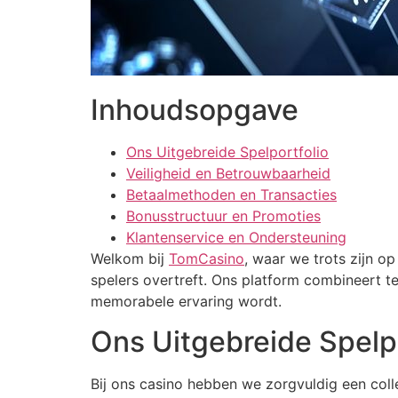
Inhoudsopgave
Ons Uitgebreide Spelportfolio
Veiligheid en Betrouwbaarheid
Betaalmethoden en Transacties
Bonusstructuur en Promoties
Klantenservice en Ondersteuning
Welkom bij
TomCasino
, waar we trots zijn o
spelers overtreft. Ons platform combineert t
memorabele ervaring wordt.
Ons Uitgebreide Spelpo
Bij ons casino hebben we zorgvuldig een coll