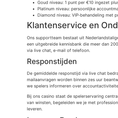
Goud niveau: 1 punt per €10 ingezet pl
Platinum niveau: persoonlijke account
Diamond niveau: VIP-behandeling met p
Klantenservice en Ond
Ons supportteam bestaat uit Nederlandstalig
een uitgebreide kennisbank die meer dan 200 
via live chat, e-mail of telefoon.
Responstijden
De gemiddelde responstijd via live chat bedra
mailaanvragen worden binnen zes uur beantwoo
we spelers informeren over accountactivitei
Bij ons casino staat de spelerservaring cent
van winsten, begeleiden we je met profession
leveren.