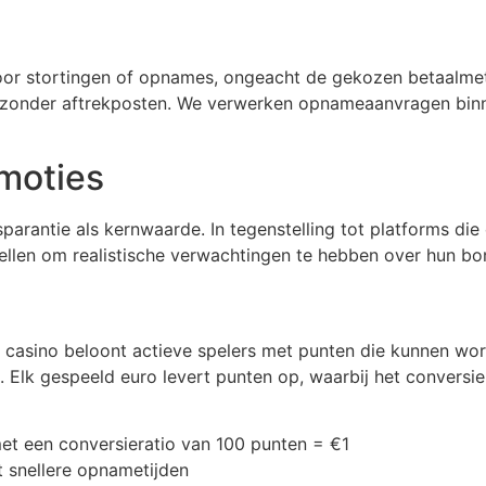
oor stortingen of opnames, ongeacht de gekozen betaalmeth
 zonder aftrekposten. We verwerken opnameaanvragen bin
moties
antie als kernwaarde. In tegenstelling tot platforms die 
stellen om realistische verwachtingen te hebben over hun b
 casino beloont actieve spelers met punten die kunnen wo
 Elk gespeeld euro levert punten op, waarbij het convers
met een conversieratio van 100 punten = €1
t snellere opnametijden