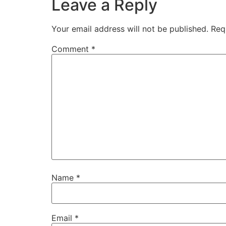
Leave a Reply
Your email address will not be published.
Req
Comment
*
Name
*
Email
*