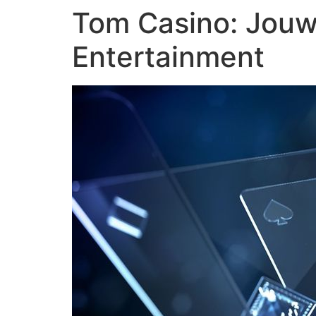
Tom Casino: Jouw
Entertainment