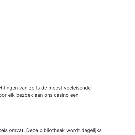
achtingen van zelfs de meest veeleisende
door elk bezoek aan ons casino een
tels omvat. Deze bibliotheek wordt dagelijks