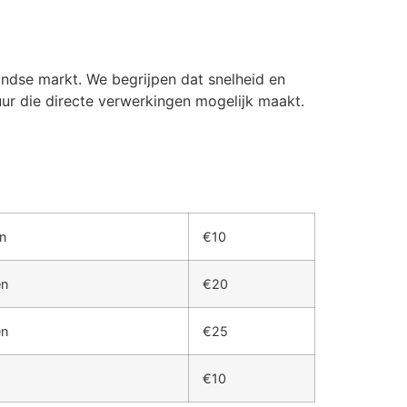
ndse markt. We begrijpen dat snelheid en
uur die directe verwerkingen mogelijk maakt.
n
€10
en
€20
en
€25
€10