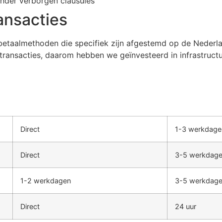
nder verborgen clausules
ansacties
betaalmethoden die specifiek zijn afgestemd op de Nederla
e transacties, daarom hebben we geïnvesteerd in infrastruct
Direct
1-3 werkdage
Direct
3-5 werkdag
1-2 werkdagen
3-5 werkdag
Direct
24 uur