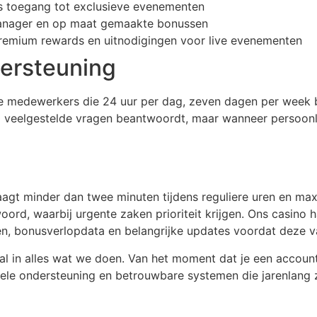
us toegang tot exclusieve evenementen
manager en op maat gemaakte bonussen
remium rewards en uitnodigingen voor live evenementen
ersteuning
e medewerkers die 24 uur per dag, zeven dagen per week b
veelgestelde vragen beantwoordt, maar wanneer persoonlijk
agt minder dan twee minuten tijdens reguliere uren en maxi
rd, waarbij urgente zaken prioriteit krijgen. Ons casino 
ten, bonusverlopdata en belangrijke updates voordat deze 
raal in alles wat we doen. Van het moment dat je een acco
ele ondersteuning en betrouwbare systemen die jarenlang zi