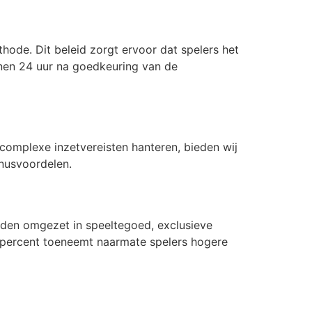
ode. Dit beleid zorgt ervoor dat spelers het
nen 24 uur na goedkeuring van de
complexe inzetvereisten hanteren, bieden wij
onusvoordelen.
rden omgezet in speeltegoed, exclusieve
iepercent toeneemt naarmate spelers hogere