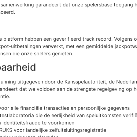
e samenwerking garandeert dat onze spelersbase toegang he
nceerd.
platform hebben een geverifieerd track record. Volgens on
ot-uitbetalingen verwerkt, met een gemiddelde jackpotwa
kansen die onze spelers genieten.
baarheid
unning uitgegeven door de Kansspelautoriteit, de Nederlan
arandeert dat we voldoen aan de strengste regelgeving op 
ntie.
oor alle financiële transacties en persoonlijke gegevens
estlaboratoria die de eerlijkheid van speluitkomsten verifi
 identiteitsfraude te voorkomen
KS voor landelijke zelfuitsluitingsregistratie