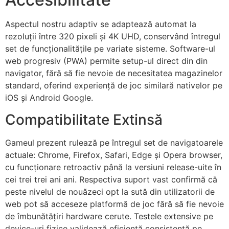
Aspectul nostru adaptiv se adaptează automat la
rezoluții între 320 pixeli și 4K UHD, conservând întregul
set de funcționalitățile pe variate sisteme. Software-ul
web progresiv (PWA) permite setup-ul direct din din
navigator, fără să fie nevoie de necesitatea magazinelor
standard, oferind experiență de joc similară nativelor pe
iOS și Android Google.
Compatibilitate Extinsă
Gameul prezent rulează pe întregul set de navigatoarele
actuale: Chrome, Firefox, Safari, Edge și Opera browser,
cu funcționare retroactiv până la versiuni release-uite în
cei trei trei ani ani. Respectiva suport vast confirmă că
peste nivelul de nouăzeci opt la sută din utilizatorii de
web pot să acceseze platformă de joc fără să fie nevoie
de îmbunătățiri hardware cerute. Testele extensive pe
device-uri fizice validează eficiență consistentă pe