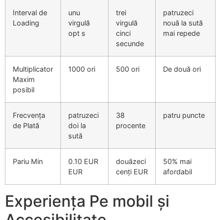
Interval de
unu
trei
patruzeci
Loading
virgulă
virgulă
nouă la sută
opt s
cinci
mai repede
secunde
Multiplicator
1000 ori
500 ori
De două ori
Maxim
posibil
Frecvența
patruzeci
38
patru puncte
de Plată
doi la
procente
sută
Pariu Min
0.10 EUR
douăzeci
50% mai
EUR
cenți EUR
afordabil
Experiența Pe mobil și
Accesibilitate