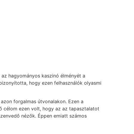
zi az hagyományos kaszinó élményét a
bizonyította, hogy ezen felhasználók olyasmi
i azon forgalmas útvonalakon. Ezen a
ő célom ezen volt, hogy az az tapasztalatot
k szenvedő nézők. Éppen emiatt számos