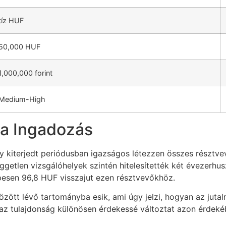
tíz HUF
50,000 HUF
1,000,000 forint
Medium-High
s a Ingadozás
ogy kiterjedt periódusban igazságos létezzen összes résztv
független vizsgálóhelyek szintén hitelesítették két évezerhu
epesen 96,8 HUF visszajut ezen résztvevőkhöz.
özött lévő tartományba esik, ami úgy jelzi, hogyan az jut
z tulajdonság különösen érdekessé változtat azon érdekéb