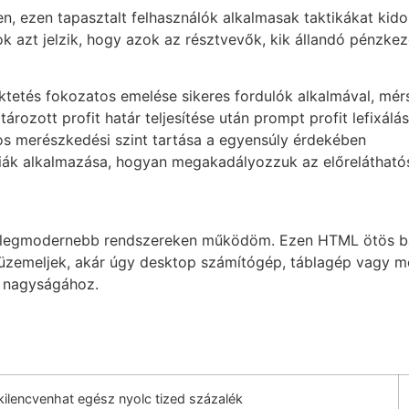
, ezen tapasztalt felhasználók alkalmasak taktikákat kidol
k azt jelzik, hogy azok az résztvevők, kik állandó pénzke
tetés fokozatos emelése sikeres fordulók alkalmával, mér
rozott profit határ teljesítése után prompt profit lefixálá
s merészkedési szint tartása a egyensúly érdekében
iák alkalmazása, hogyan megakadályozzuk az előrelátható
 legmodernebb rendszereken működöm. Ezen HTML ötös bázi
zemeljek, akár úgy desktop számítógép, táblagép vagy mo
ő nagyságához.
kilencvenhat egész nyolc tized százalék